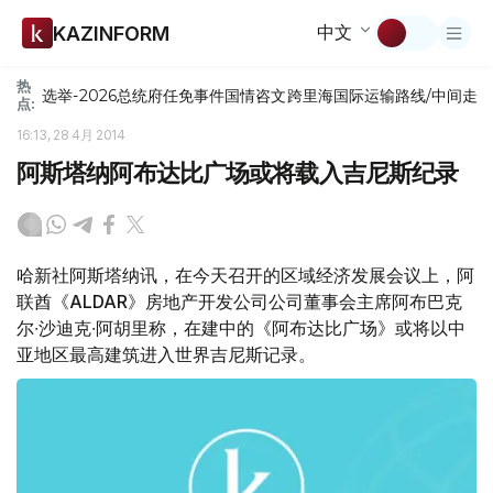
中文
KAZINFORM
热
选举-2026
总统府
任免
事件
国情咨文
跨里海国际运输路线/中间走
点:
16:13, 28 4月 2014
阿斯塔纳阿布达比广场或将载入吉尼斯纪录
哈新社阿斯塔纳讯，在今天召开的区域经济发展会议上，阿
联酋《ALDAR》房地产开发公司公司董事会主席阿布巴克
尔∙沙迪克∙阿胡里称，在建中的《阿布达比广场》或将以中
亚地区最高建筑进入世界吉尼斯记录。