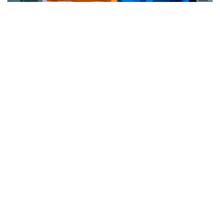
Фото: Министерство искусственного интеллекта и цифрового
развития РК
Фото: Министерство искусственного интеллекта и цифрового
развития РК