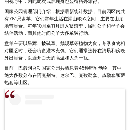
的视野中，因此此次成群现身也显得格外难得。
国家公园管理部门介绍，根据最新统计数据，目前园区内共
有781只盘羊。它们常年生活在崇山峻岭之间，主要在山顶
地带觅食。每年10月至11月进入繁殖季，届时公羊和母羊会
结伴活动，而其他时间公羊大多单独行动。
盘羊主要以旱蒿、披碱草、鹅观草等植物为食，冬季食物相
对匮乏时，还会啃食灌木充饥。它们通常选择在清晨和傍晚
外出觅食，以避开白天的高温和人为干扰。
目前，巴彦阿吾勒国家公园共栖息着45种哺乳动物，其中
绝大多数分布在阿克别特、达尔巴、克孜勒套、杰勒套和萨
热套等山区。