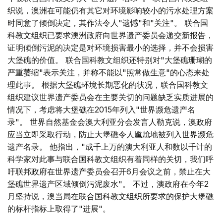
织说，澳洲在可能仍有其它对环境影响较小的污水处理方案
时同意了倾倒决定，其作法令人"遗憾"和"关注"。 联合国
科教文组织已要求澳洲政府向世界遗产委员会递交新报告，
证明倾倒污泥的决定是对环境损害最小的选择，并不会损害
大堡礁的价值。 联合国科教文组织还特别对"大堡礁珊瑚的
严重萎缩"表示关注，并称不能以"照常做生意"的心态来处
理此事。 根据大堡礁环境长期恶化的状况，联合国科教文
组织建议世界遗产委员会在主要关切的问题缺乏实质进展的
情况下，考虑将大堡礁在2015年列入"世界濒危遗产名
录"。 世界自然基金会澳大利亚分会发言人勒克说，澳政府
应当立即采取行动，防止大堡礁令人尴尬地被列入世界濒危
遗产名录。 他指出，"成千上万的澳大利亚人和数以千计的
科学家对此事与联合国科教文组织有着同样的关切，我们呼
吁联邦政府在世界遗产委员会召开6月会议之前，禁止在大
堡礁世界遗产区域倾倒污泥废水"。 不过，澳政府在今年2
月坚持说，澳当局在联合国科教文组织所要求的保护大堡礁
的标杆指标上取得了"进展"。