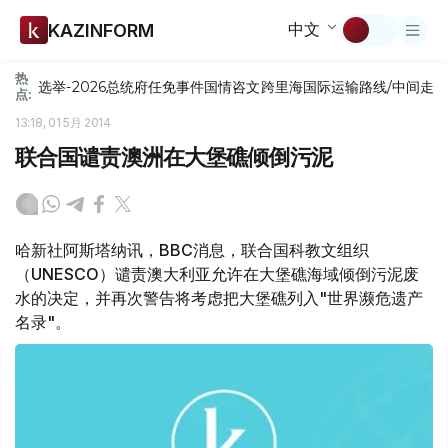
中文
KAZINFORM
热
选举-2026
总统府
任免
事件
国情咨文
跨里海国际运输路线/中间走
点:
13:18, 01 5月 2014
联合国谴责澳洲在大堡礁倾倒污泥
哈新社阿斯塔纳讯，BBC消息，联合国科教文组织
（UNESCO）谴责澳大利亚允许在大堡礁海域倾倒污泥废
水的决定，并再次警告将考虑把大堡礁列入"世界濒危遗产
名录"。