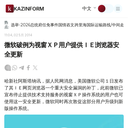
中文
KAZINFORM
热
选举-2026
总统府
任免
事件
国情咨文
跨里海国际运输路线/中间走
点:
11:04, 02 5月 2014
微软破例为视窗ＸＰ用户提供ＩＥ浏览器安
全更新
哈新社阿斯塔纳讯，据人民网消息，美国微软公司１日发布
了其ＩＥ网页浏览器一个重大安全漏洞的补丁，此前微软已
宣布停止提供技术支持服务的视窗ＸＰ操作系统的用户也可
使用这一安全更新，微软同时再次敦促这部分用户升级到新
版操作系统。