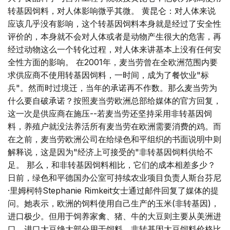
转基因饲料，对人体影响微乎其微。 黄昆仑：对人体来说
应该几乎没有影响，这个转基因饲料本身就是经过了安全性
评价的，本身就不会对人体或者是动物产生很大的危害，再
经过动物这么一个转化过程，对人体来讲基本上没有任何安
全性方面的影响。 在2001年，麦当劳曾在全欧洲范围内要
求供应商不使用转基因饲料，一时间，成为了餐饮业"标
兵"。然而时过境迁，当年的承诺再不作数。那么麦当劳为
什么要自破承诺？按照麦当劳欧洲总部给媒体的官方回复，
这一次是供应商在施压--若麦当劳还坚持采用非转基因饲
料，养殖户就没法养活所有麦当劳在欧洲需要消费的鸡。而
在之前，麦当劳欧洲公司在给绿色和平组织的书面说明中则
解释说，这是因为"经济上可接受的"非转基因饲料供给不
足。 那么，和非转基因饲料相比，它们的成本相差多少？
日前，绿色和平德国办公室可持续农业项目负责人斯台芬尼
·里姆柯特Stephanie Rimkeit女士通过邮件回复了媒体的提
问。她表示，欧洲的饲料使用自己生产的玉米(非转基因)，
进口极少。但用于饲养家禽、猪、牛的大豆则主要从美洲进
口，进口大豆绝大部分用于饲料。非转基因大豆饲料价格比