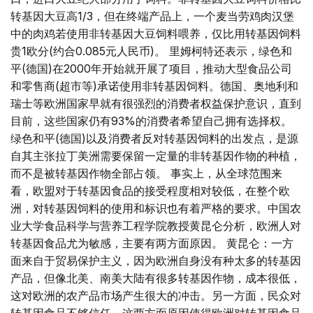
转基因大豆高1/3，但在终端产品上，一个麦当劳鸡肉汉堡
中的肉鸡若使用非转基因大豆饲料喂养，仅比用转基因饲料
贵1欧分(约合0.085元人民币)。 里姆柯特还表示，绿色和
平(德国)在2000年开始就开展了项目，推动大型食品公司
和零售商(超市等)承诺使用非转基因饲料。德国、奥地利和
瑞士等欧洲国家早就有很强烈的消费者权益保护意识，直到
目前，这些国家仍有93%的消费者希望自己拥有选择权。
绿色和平(德国)以及消费者反对转基因饲料的出发点，是源
自其主张拉丁美洲需要保留一定量的非转基因作物的种植，
而不是被转基因作物全部占领。 事实上，从全球范围来
看，欧盟对于转基因食品的接受程度相对较低，在整个欧
洲，对转基因饲料的使用和标识也有着严格的要求。中国农
业大学食品科学与营养工程学院教授黄昆仑分析，欧洲人对
转基因食品尤为敏感，主要有两方面原因。 黄昆仑：一方
面来自于贸易保护主义，因为欧洲自身没有种太多的转基因
产品，但像北美、南美大陆有很多转基因作物，成本很低，
这对欧洲的农产品市场产生很大的冲击。另一方面，民众对