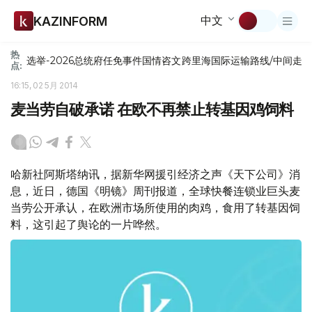
中文
KAZINFORM
热
选举-2026
总统府
任免
事件
国情咨文
跨里海国际运输路线/中间走
点:
16:15, 02 5月 2014
麦当劳自破承诺 在欧不再禁止转基因鸡饲料
哈新社阿斯塔纳讯，据新华网援引经济之声《天下公司》消
息，近日，德国《明镜》周刊报道，全球快餐连锁业巨头麦
当劳公开承认，在欧洲市场所使用的肉鸡，食用了转基因饲
料，这引起了舆论的一片哗然。