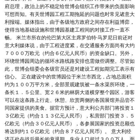
府总理，政治上的不稳定给世博会组织工作带来的负面影响
可想而知。有关世博园工程工期拖延的问题也时常见诸意大
利报端。媒体指出，由于各级地方政府之间存在利益博弈，
使得当地基础设施和世博园基建工程间的对接工作一直不
畅。 米兰市所在的伦巴第大区主席罗伯特·马罗尼日前还对
意大利媒体说，由于工程进度紧，在交通服务方面尚有大约
７０００万欧元（约合６亿元人民币）的资金缺口。另外，
环绕世博园周边的循环水路线路安排也需做些调整。尽管如
此，世博会组委会各级官员还是对建设工程如期完工表示有
信心。 正在建设中的世博园位于米兰市西北，占地总面积
约为１００万平方米，全部景观建筑被一条水渠所环绕，一
条长１．５公里、宽２６米的林荫大道横穿整个园区，游客
可以在这条路上行走、休憩、欣赏两侧的各国展馆并品尝不
同国家提供的美食。据官方预计，意大利公共部门将投资１
３亿欧元（约合１１３亿元人民币），私营部门投资３．５
亿欧元（约合３０亿元人民币），各参展国家的投资总额也
将达到约１０亿欧元（约合８７亿元人民币）。 意大利经
济正处在战后最长的衰退期，失业人口超过３００万人。面