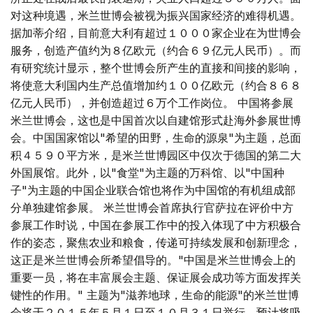
对这种境遇，米兰世博会被视为振兴国家经济的难得机遇。
据加蒂介绍，目前意大利有超过１０００家企业在为世博会
服务，创造产值约为８亿欧元（约合６９亿元人民币）。而
有研究统计显示，整个世博会所产生的直接和间接的影响，
将使意大利国内生产总值增加约１００亿欧元（约合８６８
亿元人民币），并创造超过６万个工作岗位。 中国将参展
米兰世博会，这也是中国首次以自建馆形式赴海外参展世博
会。中国国家馆以"希望的田野，生命的源泉"为主题，总面
积４５９０平方米，是米兰世博园区中仅次于德国的第二大
外国展馆。此外，以"食堂"为主题的万科馆、以"中国种
子"为主题的中国企业联合馆也将作为中国馆的有机组成部
分单独建馆参展。 米兰世博会首席执行官萨拉在评价中方
参展工作时说，中国在参展工作中的投入体现了中方积极合
作的姿态，聚焦农业和粮食，传递可持续发展和创新理念，
这正是米兰世博会所希望倡导的。"中国是米兰世博会上的
重要一员，将在丰富展会主题、保证展会成功等方面发挥关
键性的作用。" 主题为"滋养地球，生命的能源"的米兰世博
会将于２０１５年５月１日至１０月３１日举行，预计将吸