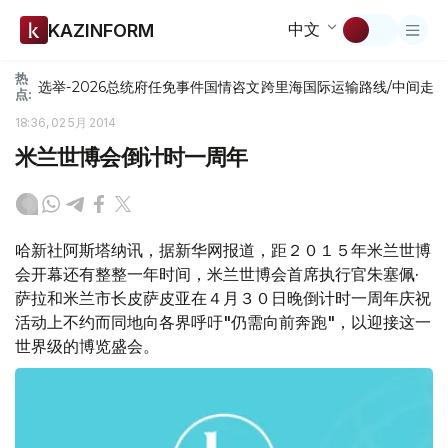
中文
KAZINFORM
热
选举-2026
总统府
任免
事件
国情咨文
跨里海国际运输路线/中间走
点:
18:36, 02 5月 2014
米兰世博会倒计时一周年
哈新社阿斯塔纳讯，据新华网报道，距２０１５年米兰世博
会开幕还有整整一年时间，米兰世博会首席执行官朱塞佩·
萨拉和米兰市长皮萨皮亚在４月３０日晚倒计时一周年庆祝
活动上不约而同地向各界呼吁"仍需向前奔跑"，以迎接这一
世界级的博览盛会。