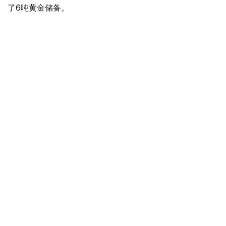
了6吨黄金储备。
全球各国央行在第二季度共购买了约289吨黄金，比2025年
同期增长了62%。去年同期，黄金购买量约为178吨。
世界黄金协会称，黄金需求的增长受到地缘政治不确定性、
本季度贵金属价格下跌，以及各国寻求国际储备多元化等因
素的影响。
根据该协会进行的一项调查，89%的央行行长预计未来一
年全球黄金储备量将会增加。45%的受访者表示，他们的
国家计划增加黄金储备。
黄金储备
哈萨克斯坦
经济
央行
金融
木合塔尔 哈力木拉
编译