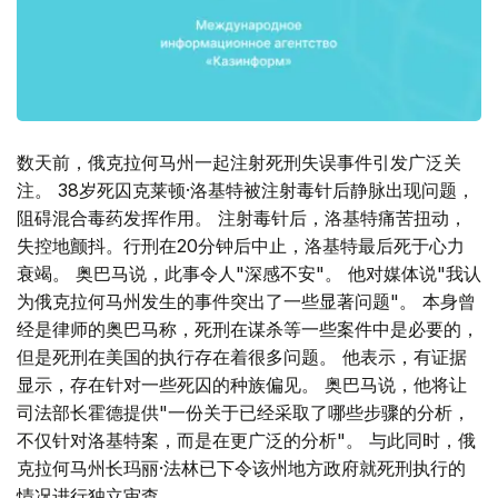
数天前，俄克拉何马州一起注射死刑失误事件引发广泛关
注。 38岁死囚克莱顿·洛基特被注射毒针后静脉出现问题，
阻碍混合毒药发挥作用。 注射毒针后，洛基特痛苦扭动，
失控地颤抖。行刑在20分钟后中止，洛基特最后死于心力
衰竭。 奥巴马说，此事令人"深感不安"。 他对媒体说"我认
为俄克拉何马州发生的事件突出了一些显著问题"。 本身曾
经是律师的奥巴马称，死刑在谋杀等一些案件中是必要的，
但是死刑在美国的执行存在着很多问题。 他表示，有证据
显示，存在针对一些死囚的种族偏见。 奥巴马说，他将让
司法部长霍德提供"一份关于已经采取了哪些步骤的分析，
不仅针对洛基特案，而是在更广泛的分析"。 与此同时，俄
克拉何马州长玛丽·法林已下令该州地方政府就死刑执行的
情况进行独立审查。