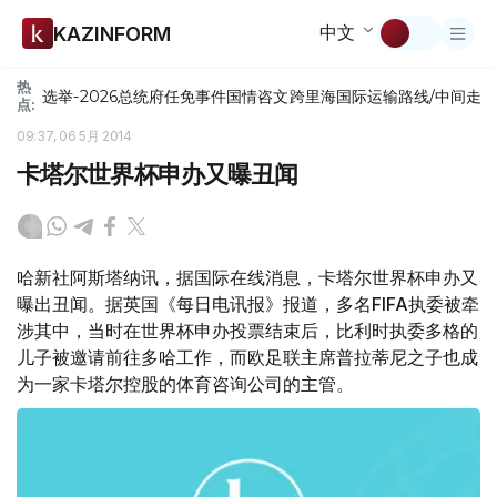
中文
KAZINFORM
热
选举-2026
总统府
任免
事件
国情咨文
跨里海国际运输路线/中间走
点:
09:37, 06 5月 2014
卡塔尔世界杯申办又曝丑闻
哈新社阿斯塔纳讯，据国际在线消息，卡塔尔世界杯申办又
曝出丑闻。据英国《每日电讯报》报道，多名FIFA执委被牵
涉其中，当时在世界杯申办投票结束后，比利时执委多格的
儿子被邀请前往多哈工作，而欧足联主席普拉蒂尼之子也成
为一家卡塔尔控股的体育咨询公司的主管。