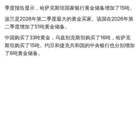
季度报告显示，哈萨克斯坦国家银行黄金储备增加了15吨。
波兰是2026年第二季度最大的黄金买家。该国在2026年第
二季度增加了51吨黄金储备。
中国购买了33吨黄金，乌兹别克斯坦购买了16吨，哈萨克
斯坦购买了15吨。约旦和捷克共和国的中央银行也分别增加
了6吨黄金储备。
全球各国央行在第二季度共购买了约289吨黄金，比2025年
同期增长了62%。去年同期，黄金购买量约为178吨。
世界黄金协会称，黄金需求的增长受到地缘政治不确定性、
本季度贵金属价格下跌，以及各国寻求国际储备多元化等因
素的影响。
根据该协会进行的一项调查，89%的央行行长预计未来一
年全球黄金储备量将会增加。45%的受访者表示，他们的
国家计划增加黄金储备。