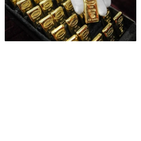
Фото: ӨзА
季度报告显示，哈萨克斯坦国家银行黄金储备增加了15吨。
波兰是2026年第二季度最大的黄金买家。该国在2026年第
二季度增加了51吨黄金储备。
中国购买了33吨黄金，乌兹别克斯坦购买了16吨，哈萨克
斯坦购买了15吨。约旦和捷克共和国的中央银行也分别增加
了6吨黄金储备。
全球各国央行在第二季度共购买了约289吨黄金，比2025年
同期增长了62%。去年同期，黄金购买量约为178吨。
世界黄金协会称，黄金需求的增长受到地缘政治不确定性、