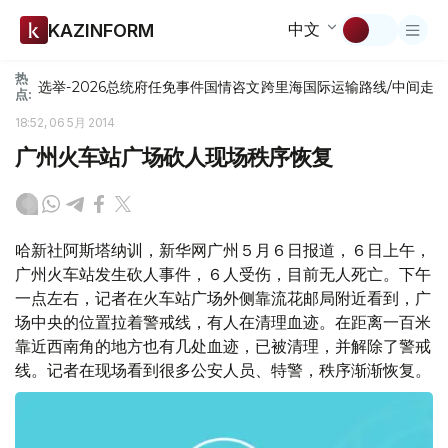
中文
KAZINFORM
热
选举-2026
总统府
任免
事件
国情咨文
跨里海国际运输路线/中间走
点:
18:52, 06 5月 2014
广州火车站广场砍人现场秩序恢复
哈新社阿斯塔纳训，新华网广州５月６日报道，６日上午，
广州火车站发生砍人事件，６人受伤，目前无人死亡。下午
一点左右，记者在火车站广场外侧靠流花邮局附近看到，广
场中央的位置拉着警戒线，有人在清理血迹。在距离一百米
靠近西南角的地方也有几处血迹，已被清理，并解除了警戒
线。记者在现场看到很多公安人员、特警，秩序渐渐恢复。