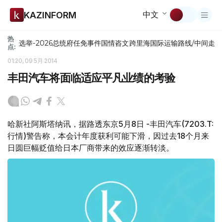
中文
KAZINFORM
热
选举-2026
总统府
任免
事件
国情咨文
跨里海国际运输路线/中间走
点:
01:20, 09 5月 2014
丰田汽车将面临适应平凡业绩的考验
哈新社阿斯塔纳讯，据路透东京5月8日 -丰田汽车(7203.T:
行情)警告称，本会计年度获利可能下滑，因过去18个月来
日圆巨幅贬值给日本厂商带来的效应逐渐转淡。