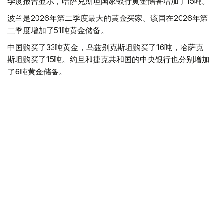
季度报告显示，哈萨克斯坦国家银行黄金储备增加了15吨。
波兰是2026年第二季度最大的黄金买家。该国在2026年第
二季度增加了51吨黄金储备。
中国购买了33吨黄金，乌兹别克斯坦购买了16吨，哈萨克
斯坦购买了15吨。约旦和捷克共和国的中央银行也分别增加
了6吨黄金储备。
全球各国央行在第二季度共购买了约289吨黄金，比2025年
同期增长了62%。去年同期，黄金购买量约为178吨。
世界黄金协会称，黄金需求的增长受到地缘政治不确定性、
本季度贵金属价格下跌，以及各国寻求国际储备多元化等因
素的影响。
根据该协会进行的一项调查，89%的央行行长预计未来一
年全球黄金储备量将会增加。45%的受访者表示，他们的
国家计划增加黄金储备。