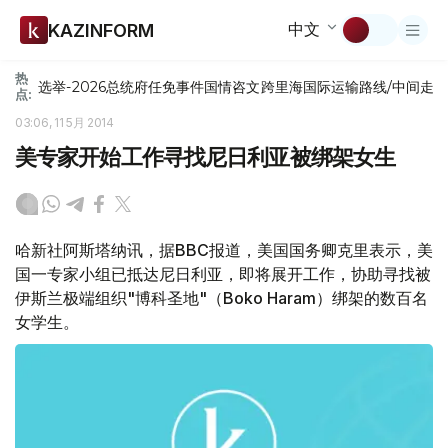
中文
KAZINFORM
热
选举-2026
总统府
任免
事件
国情咨文
跨里海国际运输路线/中间走
点:
03:06, 11 5月 2014
美专家开始工作寻找尼日利亚被绑架女生
哈新社阿斯塔纳讯，据BBC报道，美国国务卿克里表示，美
国一专家小组已抵达尼日利亚，即将展开工作，协助寻找被
伊斯兰极端组织"博科圣地"（Boko Haram）绑架的数百名
女学生。