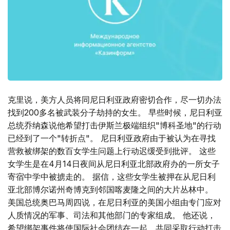
克里说，美方人员将同尼日利亚政府密切合作，尽一切办法
找到200多名被武装分子劫持的女生。 早些时候，尼日利亚
总统乔纳森说他希望打击伊斯兰极端组织"博科圣地"的行动
已经到了一个"转折点"。 尼日利亚政府由于被认为在寻找
营救被绑架的数百女学生问题上行动迟缓受到批评。 这些
女学生是在4月14日夜间从尼日利亚北部政府办的一所女子
寄宿中学中被掳走的。 据信，这些女学生被押在从尼日利
亚北部博尔诺州奇博克到邻国喀麦隆之间的大片丛林中。
美国总统奥巴马周四说，在尼日利亚的美国小组由专门应对
人质情况的军事、司法和其他部门的专家组成。 他还说，
希望绑架事件将使国际社会团结在一起，共同采取行动打击