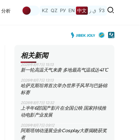
KZ
QZ
РУ
EN
中文
ق ز
ЎЗ
分析
相关新闻
2026年8月7日 15:13
新一轮高温天气来袭 多地最高气温或达41℃
2026年8月7日 13:13
哈萨克斯坦将首次举办世界手风琴与巴扬锦
标赛
2026年8月7日 12:32
上半年6部国产影片在全国公映 国家持续推
动电影产业发展
2026年8月7日 09:12
阿斯塔纳动漫展业余Cosplay大赛揭晓获奖
者