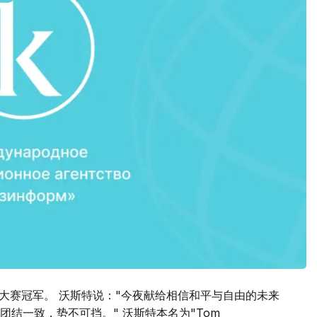
唱大赛冠军。 沃斯特说："今夜献给相信和平与自由的未来
结一致，势不可挡。" 沃斯特本名为"Tom