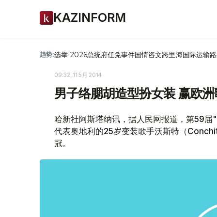
KAZINFORM
选举-2026
总统府
任免
事件
国情咨文
跨里海国际运输路
趋势:
09:32, 11 5月 2014
男子络腮胡造型扮女装 赢欧
哈新社阿斯塔纳讯，据人民网报道，第59届
代表奥地利的25岁变装歌手沃斯特（Conchita W
冠。