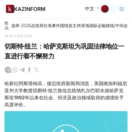
中文
KAZINFORM
热
选举-2026
总统府
任免
事件
国情咨文
跨里海国际运输路线/中间走
点:
15:26, 11 5月 2014
切斯特∙纽兰：哈萨克斯坦为巩固法律地位一
直进行着不懈努力
哈新社阿斯塔纳讯，据总统府新闻局消息，美国南加利福尼
亚州大学教授切斯特∙纽兰致信总统纳扎尔巴耶夫就哈萨克
斯坦1992年以来在社会、经济及政治领域取得的成绩给予
高度评价。