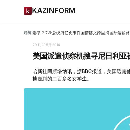
KAZINFORM
选举-2026
总统府
任免
事件
国情咨文
跨里海国际运输路
趋势:
20:11, 13 5月 2014
美国派遣侦察机搜寻尼日利亚
哈新社阿斯塔纳讯，据BBC报道，美国透露
掳走到的二百多名女学生。