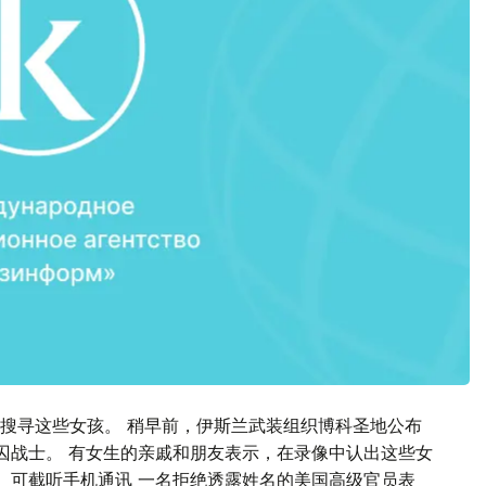
搜寻这些女孩。 稍早前，伊斯兰武装组织博科圣地公布
被囚战士。 有女生的亲戚和朋友表示，在录像中认出这些女
。 可截听手机通讯 一名拒绝透露姓名的美国高级官员表