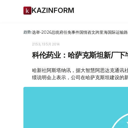
KAZINFORM
选举-2026
总统府
任免
事件
国情咨文
跨里海国际运输路
趋势:
21:53, 13 5月 2014
科伦药业：哈萨克斯坦新厂下
哈新社阿斯塔纳讯，据大智慧阿思达克通讯社5
绩说明会上表示，公司在哈萨克斯坦建设的