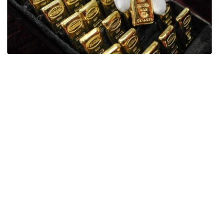
Фото: ӨзА
季度报告显示，哈萨克斯坦国家银行黄金储备增加了15吨。
波兰是2026年第二季度最大的黄金买家。该国在2026年第
二季度增加了51吨黄金储备。
中国购买了33吨黄金，乌兹别克斯坦购买了16吨，哈萨克
斯坦购买了15吨。约旦和捷克共和国的中央银行也分别增加
了6吨黄金储备。
全球各国央行在第二季度共购买了约289吨黄金，比2025年
同期增长了62%。去年同期，黄金购买量约为178吨。
世界黄金协会称，黄金需求的增长受到地缘政治不确定性、
本季度贵金属价格下跌，以及各国寻求国际储备多元化等因