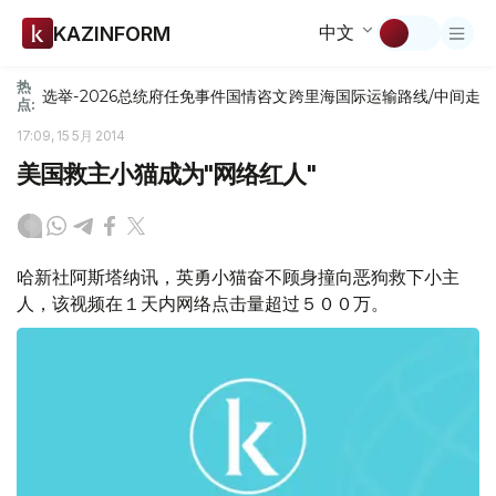
中文
KAZINFORM
热
选举-2026
总统府
任免
事件
国情咨文
跨里海国际运输路线/中间走
点:
17:09, 15 5月 2014
美国救主小猫成为"网络红人"
哈新社阿斯塔纳讯，英勇小猫奋不顾身撞向恶狗救下小主
人，该视频在１天内网络点击量超过５００万。