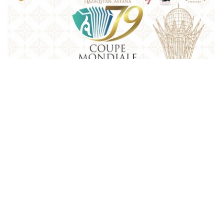
Фото: Қазақконцерт
本届赛事将在哈萨克斯坦文化和信息部支持下，于阿斯塔纳
中央音乐厅举办。赛事期间，第156届国际手风琴联盟
（Confédération Internationale des Accordéonistes，
CIA）代表大会也将同期举行。
“Coupe Mondiale”创办于1938年，是全球历史最悠久、最
具影响力的手风琴与巴扬国际赛事之一，长期以来汇聚来自
世界各地的优秀演奏家，为国际专业音乐交流的重要平台。