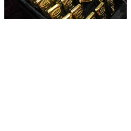
Фото: ӨзА
季度报告显示，哈萨克斯坦国家银行黄金储备增加了15吨。
波兰是2026年第二季度最大的黄金买家。该国在2026年第
二季度增加了51吨黄金储备。
中国购买了33吨黄金，乌兹别克斯坦购买了16吨，哈萨克
斯坦购买了15吨。约旦和捷克共和国的中央银行也分别增加
了6吨黄金储备。
全球各国央行在第二季度共购买了约289吨黄金，比2025年
同期增长了62%。去年同期，黄金购买量约为178吨。
世界黄金协会称，黄金需求的增长受到地缘政治不确定性、
本季度贵金属价格下跌，以及各国寻求国际储备多元化等因
素的影响。