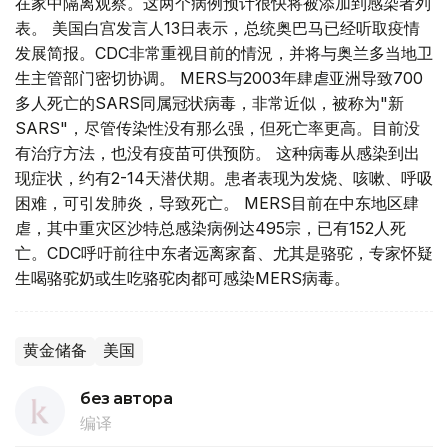
在家中隔离观察。这两个病例预计很快将被添加到感染者列
表。 美国白宫发言人13日表示，总统奥巴马已经听取疫情
发展简报。CDC非常重视目前的情況，并将与奥兰多当地卫
生主管部门密切协调。 MERS与2003年肆虐亚洲导致700
多人死亡的SARS同属冠状病毒，非常近似，被称为"新
SARS"，尽管传染性没有那么强，但死亡率更高。目前没
有治疗方法，也没有疫苗可供预防。 这种病毒从感染到出
现症状，约有2-14天潜伏期。患者表现为发烧、咳嗽、呼吸
困难，可引发肺炎，导致死亡。 MERS目前在中东地区肆
虐，其中重灾区沙特总感染病例达495宗，已有152人死
亡。CDC呼吁前往中东者远离家畜、尤其是骆驼，专家怀疑
生喝骆驼奶或生吃骆驼肉都可感染MERS病毒。
黄金储备
美国
без автора
编译