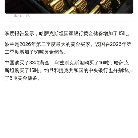
Фото: ӨзА
季度报告显示，哈萨克斯坦国家银行黄金储备增加了15吨。
波兰是2026年第二季度最大的黄金买家。该国在2026年第
二季度增加了51吨黄金储备。
中国购买了33吨黄金，乌兹别克斯坦购买了16吨，哈萨克
斯坦购买了15吨。约旦和捷克共和国的中央银行也分别增加
了6吨黄金储备。
全球各国央行在第二季度共购买了约289吨黄金，比2025年
同期增长了62%。去年同期，黄金购买量约为178吨。
世界黄金协会称，黄金需求的增长受到地缘政治不确定性、
本季度贵金属价格下跌，以及各国寻求国际储备多元化等因
素的影响。
根据该协会进行的一项调查，89%的央行行长预计未来一