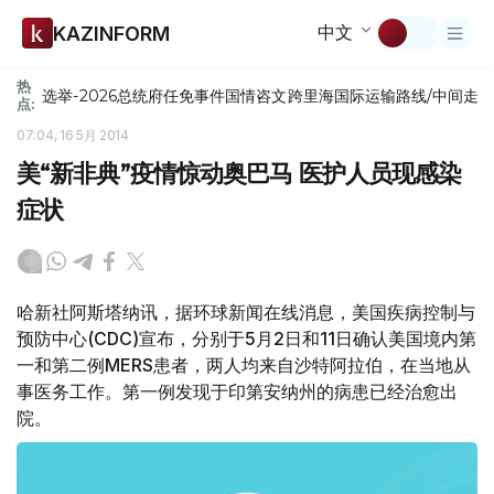
中文
KAZINFORM
热
选举-2026
总统府
任免
事件
国情咨文
跨里海国际运输路线/中间走
点:
07:04, 16 5月 2014
美“新非典”疫情惊动奥巴马 医护人员现感染
症状
哈新社阿斯塔纳讯，据环球新闻在线消息，美国疾病控制与
预防中心(CDC)宣布，分别于5月2日和11日确认美国境内第
一和第二例MERS患者，两人均来自沙特阿拉伯，在当地从
事医务工作。第一例发现于印第安纳州的病患已经治愈出
院。