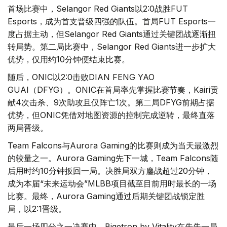
首场比赛中，Selangor Red Giants以2:0战胜FUT
Esports，成为首支晋级四强的队伍。首局FUT Esports一
度占据主动，但Selangor Red Giants通过关键团战逐渐扭
转局势。第二局比赛中，Selangor Red Giants进一步扩大
优势，仅用约10分钟便结束比赛。
随后，ONIC以2:0击败DIAN FENG YAO
GUAI（DFYG）。ONIC在首局率先掌握比赛节奏，Kairi贡
献4次击杀、9次助攻且仅阵亡1次。第二局DFYG前期占据
优势，但ONIC凭借对地图资源的控制完成逆转，最终直落
两局晋级。
Team Falcons与Aurora Gaming的比赛则成为当天最激烈
的较量之一。Aurora Gaming先下一城，Team Falcons随
后用时约10分钟扳回一局。决胜局双方鏖战超过20分钟，
成为本届“未来运动会”MLBB项目截至目前用时最长的一场
比赛。最终，Aurora Gaming通过后期关键团战锁定胜
局，以2:1晋级。
最后一场四分之一决赛中，Bigetron by Vitality在先失一局