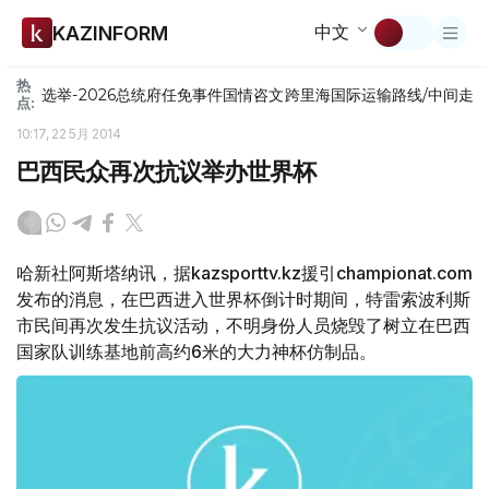
中文
KAZINFORM
热
选举-2026
总统府
任免
事件
国情咨文
跨里海国际运输路线/中间走
点:
10:17, 22 5月 2014
巴西民众再次抗议举办世界杯
哈新社阿斯塔纳讯，据kazsporttv.kz援引championat.com
发布的消息，在巴西进入世界杯倒计时期间，特雷索波利斯
市民间再次发生抗议活动，不明身份人员烧毁了树立在巴西
国家队训练基地前高约6米的大力神杯仿制品。