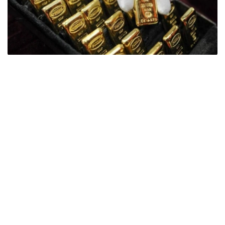
Фото: ӨзА
季度报告显示，哈萨克斯坦国家银行黄金储备增加了15吨。
波兰是2026年第二季度最大的黄金买家。该国在2026年第
二季度增加了51吨黄金储备。
中国购买了33吨黄金，乌兹别克斯坦购买了16吨，哈萨克
斯坦购买了15吨。约旦和捷克共和国的中央银行也分别增加
了6吨黄金储备。
全球各国央行在第二季度共购买了约289吨黄金，比2025年
同期增长了62%。去年同期，黄金购买量约为178吨。
世界黄金协会称，黄金需求的增长受到地缘政治不确定性、
本季度贵金属价格下跌，以及各国寻求国际储备多元化等因