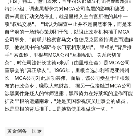
（FBI）特工，他们表示，当年司法部成立打击有组织犯罪
特别小组，调查黑帮势力对MCA公司高层的影响和渗透，
后来调查行动突然停止，就是里根入主白宫所做的其中一
项"权钱交易"。 "我认为调查中止并不是偶然事件，而是来
自华府的一场精心策划和干预，以阻止政府机构插手MCA
公司事务。"前联邦检察官马文•鲁德尼克因坚持调查而遭解
职，他说其中的内幕"令水门案相形见绌"。 里根的"背后推
手" 索兹称，里根与MCA公司"互相帮助、关系密切复
杂"，时任司法部长艾德•米斯（由里根任命）是MCA公司
董事会的"真正挚友"。1966年，里根当选加利福尼亚州州
长，MCA公司对此居功甚伟。而后，该公司受益于里根颁
布的行政命令，赚取大笔财富。 据另一位接触过MCA公司
涉黑案件嫌疑人的律师透露，黑帮势力在好莱坞的运作可能
扩及里根的遗孀南希，"她是美国影视演员理事会的成员，
她是里根的背后推手......是她指使里根做这一切。"
黄金储备
国际