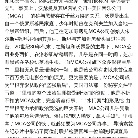
如此统一着装。因此在好莱坞业界，他们被称为"黑衣黑手
党"。 事实上，沃瑟曼及其经营的公司--美国音乐公司
（MCA）--的确与黑帮存在千丝万缕的关系。沃瑟曼出生
自一个俄罗斯移民家庭，少年时期曾在克利夫兰加入当地一
个黑帮组织。而后，他迁往芝加哥遇见MCA公司创始人朱
尔斯•斯坦并得到其赏识。斯坦与芝加哥黑帮头目过往甚
密。20世纪30年代末，在斯坦和沃瑟曼的主导下，MCA公
司业务西扩、在洛杉矶站稳脚跟。几乎是在同一时间，芝加
哥黑帮在洛杉矶落地生根。 而MCA公司旗下众多影视巨星
中，里根无意是最璀璨的一颗，他是该公司有史以来首位拿
下百万美元电影合约的演员。更为重要的是，MCA公司成
为里根弃影从政的"坚强后盾"。美国司法部一份秘密文件里
写道："里根的整个政治生涯都受到他们的资助，他是不折
不扣的MCA奴隶，完全听命行事。" "水门案"相形见绌 由
于里根无力承担政治竞选的巨大开销，MAC公司几乎资助
了他的每场竞选活动。俗话说"吃人嘴软，拿人手短"。里根
拿了MCA公司的钱，就必须要为MCA公司办事。 导演索兹
在纪录片中采访了两位前联邦检察官和一位前联邦调查局