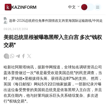
中文
KAZINFORM
热
选举-2026
总统府
任免
事件
国情咨文
跨里海国际运输路线/中间走
点:
09:26, 24 5月 2014
美前总统里根被曝靠黑帮入主白宫 多次“钱权
交易”
哈新社阿斯塔纳讯，据新华网报道，全球知名调研资讯公司
盖洛普曾做过一次"谁是最受欢迎美国总统"的民意调查，当
时，罗纳德•里根拔得头筹、获得高达87%的支持。 然而，
英国《每日邮报》网站5月22日独家披露，一部新纪录片曝
出这位备受赞誉的美国前总统竟是依靠黑帮入主白宫，并且
在其任期内，他与好莱坞娱乐巨头关系错综复杂、多次进
行"权钱交易"。