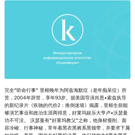
完全"听命行事" 里根晚年为阿兹海默症（老年痴呆症）所
苦，2004年辞世，享年93岁。据美国导演肖恩•索兹执导
的新纪录片《疾驰的代价2：推倒迷墙》揭露，里根生前能
够演艺事业和政治生涯两得意，好莱坞娱乐大亨卢•沃瑟曼
功不可没。 沃瑟曼有"好莱坞教父"之称，他身材瘦削、面
容冷峻、行事神秘，常年着黑衣黑裤系黑领带，并要求下属