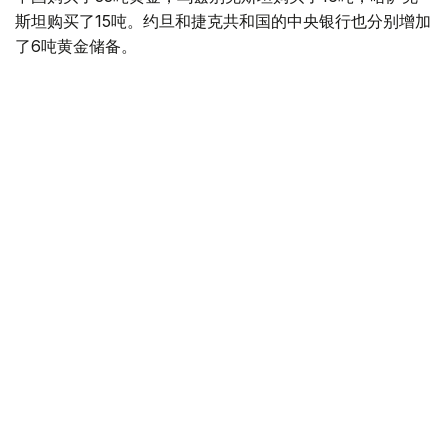
斯坦购买了15吨。约旦和捷克共和国的中央银行也分别增加
了6吨黄金储备。
全球各国央行在第二季度共购买了约289吨黄金，比2025年
同期增长了62%。去年同期，黄金购买量约为178吨。
世界黄金协会称，黄金需求的增长受到地缘政治不确定性、
本季度贵金属价格下跌，以及各国寻求国际储备多元化等因
素的影响。
根据该协会进行的一项调查，89%的央行行长预计未来一
年全球黄金储备量将会增加。45%的受访者表示，他们的
国家计划增加黄金储备。
黄金储备
哈萨克斯坦
经济
央行
金融
木合塔尔 哈力木拉
编译