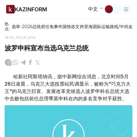
中文
KAZINFORM
热
选举-2026
总统府
任免
事件
国情咨文
跨里海国际运输路线/中间走
点:
18:33, 26 5月 2014
波罗申科宣布当选乌克兰总统
哈新社阿斯塔纳讯，据中新网综合消息，北京时间5月
26日凌晨，乌克兰大选投票站民调显示，被称为"巧克力大
王"的乌克兰巨富、发展改革党候选人波罗申科在总统大选
中击败包括前任总理季莫申科在内的多名竞争对手获胜。