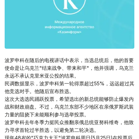
波罗申科在随后的电视讲话中表示，当选总统后，他的首要
使命是让乌克兰"结束战争、带来和平"，他并强调，乌克兰
永远不承认克里米亚公投的结果。
民调数据显示，波罗申科第一轮得票超过55%，远远超过其
他竞选对手。他随后宣布胜选。
这次大选选民踊跃投票，希望选出的新总统能够防止爆发内
战和财政崩盘。不过，乌克兰东部不少地区在亲俄罗斯武装
力量的阻挠下未能顺利参与选举投票。
波罗申科去年冬季力挺民众推翻亲俄总统亚努科维奇，他致
力寻求首轮过半胜选，以避免第二轮决选。
现年48岁的"巧克力大王"波罗申科周日(5月25日)在投票后