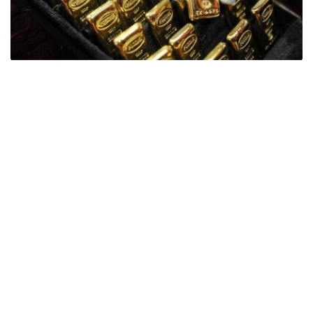
Фото: ӨзА
季度报告显示，哈萨克斯坦国家银行黄金储备增加了15吨。
波兰是2026年第二季度最大的黄金买家。该国在2026年第
二季度增加了51吨黄金储备。
中国购买了33吨黄金，乌兹别克斯坦购买了16吨，哈萨克
斯坦购买了15吨。约旦和捷克共和国的中央银行也分别增加
了6吨黄金储备。
全球各国央行在第二季度共购买了约289吨黄金，比2025年
同期增长了62%。去年同期，黄金购买量约为178吨。
世界黄金协会称，黄金需求的增长受到地缘政治不确定性、
本季度贵金属价格下跌，以及各国寻求国际储备多元化等因
素的影响。