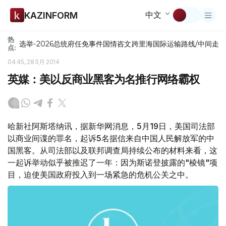
中文
KAZINFORM
热
选举-2026
总统府
任免
事件
国情咨文
跨里海国际运输路线/中间走
点:
04:45, 28 5月 2014
英媒：美以反商业黑客为名推行网络霸权
哈新社阿斯塔纳讯，据新华网消息，5月19日，美国司法部
以商业间谍的罪名，起诉5名据信来自中国人民解放军的中
国黑客。从司法部以及联邦调查局持续公布的材料来看，这
一起诉举动似乎被推迟了一年：因为斯诺登披露的"棱镜"项
目，迫使美国政府投入到一场紧急的危机公关之中。