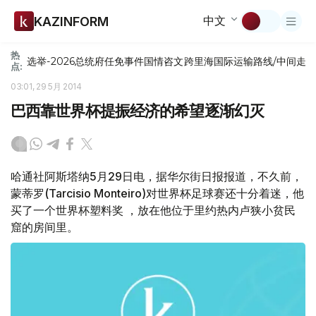
中文
KAZINFORM
热
选举-2026
总统府
任免
事件
国情咨文
跨里海国际运输路线/中间走
点:
03:01, 29 5月 2014
巴西靠世界杯提振经济的希望逐渐幻灭
哈通社阿斯塔纳5月29日电，据华尔街日报报道，不久前，
蒙蒂罗(Tarcisio Monteiro)对世界杯足球赛还十分着迷，他
买了一个世界杯塑料奖 ，放在他位于里约热内卢狭小贫民
窟的房间里。