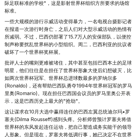
际足联标准的学校"，这是影射世界杯组织方所要求的场馆
标准。
一些大规模的游行示威活动变得暴力，一名电视台摄影记者
在报道一次游行时身亡，之后人们对大型示威活动的热情有
所减弱。不过，巴西仍部署了15.7万人的安保部队，以便控
制声称要扰乱世界杯的小型组织。周二，巴西利亚的抗议者
破坏了一个世界杯奖杯展。
批评人士的嘴则更难被堵住，其中甚至包括巴西本土的足球
明星，他们往往是在担任了世界杯形象大使后幻想破灭，比
如两次世界杯冠军、世界杯总进球数最多的罗纳尔多
(Ronaldo)，还有帮助巴西队勇夺1994年世界杯冠军的罗马
里奥(Romario)。现在担任巴西国会议员的罗马里奥公开表
示，这是巴西历史上最大的"抢劫"。
这让谋求在10月大选中赢得连任的巴西左翼总统迪尔玛•罗
塞夫(Dilma Rousseff)感到头疼。分析师曾预计罗塞夫将借
世界杯的东风发起连任运动，把自己塑造成务实能干的领导
人形象。但是现在，罗塞夫将低调行事，她已决定不在世界