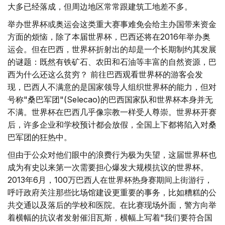
大多已经落成，但周边地区常常跟建筑工地差不多。
举办世界杯或奥运会这类重大赛事难免会给主办国带来资金
方面的烦恼，除了本届世界杯，巴西还将在2016年举办奥
运会。但在巴西，世界杯折射出的却是一个长期制约其发展
的谜题：既然有铁矿石、农田和石油等丰富的自然资源，巴
西为什么还这么贫穷？ 前往巴西观看世界杯的游客会发
现，巴西人不满意的是国家领导人组织世界杯的能力，但对
号称"桑巴军团"(Selecao)的巴西国家队和世界杯本身并无
不满。世界杯在巴西几乎像宗教一样受人尊崇。世界杯开赛
后，许多企业和学校预计都会放假，全国上下都将陷入对桑
巴军团的狂热中。
但由于公众对他们眼中的浪费行为极为失望，这届世界杯也
成为有史以来第一次需要担心爆发大规模抗议的世界杯。
2013年6月，100万巴西人在世界杯热身赛期间上街游行，
呼吁政府关注那些比场馆建设更重要的事务，比如糟糕的公
共交通以及落后的学校和医院。在比赛现场外面，警方向举
着横幅的抗议者发射催泪瓦斯，横幅上写着"我们要符合国