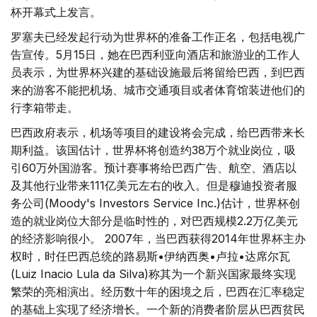
杯开幕式上发言。
罗塞夫已经发起行动为世界杯的准备工作正名，包括电视广
告宣传。5月15日，她在巴西利亚向酒店和旅游业的工作人
员表示，为世界杯兴建的基础设施最后将留给巴西，到巴西
来的游客不能把机场、城市交通项目或者体育馆装进他们的
行李箱带走。
巴西政府表示，机场等项目的建设将会完成，给巴西带来长
期利益。该国估计，世界杯将创造约38万个就业岗位，吸
引60万外国游客。预计赛事将给巴西广告、航空、酒店以
及其他行业带来111亿美元左右的收入。但是穆迪投资者服
务公司(Moody's Investors Service Inc.)估计，世界杯创
造的就业岗位大部分是临时性的，对巴西规模2.2万亿美元
的经济影响很小。 2007年，当巴西获得2014年世界杯主办
权时，时任巴西总统的路易斯•伊纳西奥•卢拉•达席尔瓦
(Luiz Inacio Lula da Silva)称其为一个新兴国家最终实现
繁荣的亮相演出。经历数十年的困境之后，巴西在汇率稳定
的基础上实现了经济增长。一个新的消费者阶层从巴西贫民