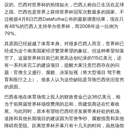
议的。巴西对世界杯的热情如火，巴西人称自己生活在足球
之国。巴西也是世界上获得世界杯冠军次数最多的国家。不
过根据4月8日巴西Datafolha公布的最新调查结果，现在只
有48%的巴西人支持举办世界杯，而2008年这一比例为
79%。
其原因已经超越了体育本身。对很多巴西人而言，世界杯已
经成为这个南美国家经济繁荣希望的象征。但这种希望却落
空了。这届世界杯目前已耗资高达创纪录的115亿美元，还
有一系列未完工的建设项目，提醒大家注意巴西存在的问
题：官僚主义盛行、腐败、决策短视（将大型项目 驾于教
育和医疗之上）。很多人认为这些缺陷是导致巴西依旧贫穷
的原因。
巴西各地在体育场馆上投入的财政资金已达36亿美元，相
当于前两届世界杯场馆费用的总和，而建筑商还在忙着收
尾。与此同时，原本有望给巴西经济发展带来好处的机场、
道路和其他长期项目的建设因为官僚争吵、腐败指责和其他
障碍而受阻。距离世界杯开幕只有十几天的时间，虽然场馆