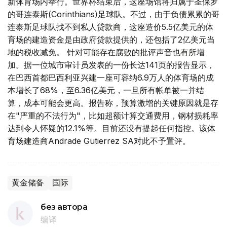
新体育场内举行。世界杯结束后，这座场馆将归属于圣保罗
的哥连泰斯(Corinthians)足球队。不过，由于负债累累的哥
连泰斯足球队找不到私人贷款商，这座造价5.5亿美元的体
育场的建造资金是由政府贷款提供的，还包括了2亿美元当
地的税收减免。 针对可能存在腐败的批评声音也有所增
加。据一位城市审计员发表的一份长达141页的报告显示，
在巴西首都巴西利亚兴建一座可容纳6.9万人的体育场的成
本增长了68%，至6.36亿美元，一旦所有帐单被一并结
算，成本可能会更高。报告称，预算激增的关键原因就是存
在"严重的不法行为"，比如超额计算交通费用，钢材损耗率
达到令人怀疑的12.1%等。目前还没有提起任何指控。该体
育场建造商Andrade Gutierrez SA对此不予置评。
黄金储备
国际
без автора
编译