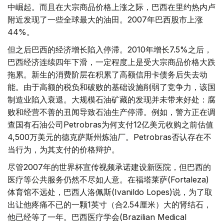
中崛起。而且在大宗商品价格上涨之际，巴西在里约热内卢
附近发现了一些全球最大的油田。2007年巴西股市上涨
44%。
但之后巴西的经济增长陷入停滞。2010年增长7.5%之后，
巴西经济连续四年下滑，一定程度上是受大宗商品价格大跌
拖累。新生的消费阶层在积累了高额信用卡债务后失去动
能。由于高额的税负和破败的基础设施削弱了竞争力，该国
制造业陷入衰退。大规模石油矿藏的发现并未带来好处：腐
败和经营不善的丑闻导致石油生产停滞。例如，警方正在调
查国有石油公司Petrobras为何支付12亿美元收购之前估值
4,500万美元的德克萨斯州炼油厂。Petrobras否认存在不
当行为，为其支付的价格辩护。
尽管2007年的世界杯宣传视频承诺建设新医院，但巴西的
医疗等公共服务仍然不尽如人意。在福塔莱萨(Fortaleza)
体育馆不远处，巴西人洛佩斯(Ivanildo Lopes)说，为了取
出让他疼痛不已的一颗1英寸（合2.54厘米）大的肾结石，
他已经等了一年。巴西医疗学会(Brazilian Medical