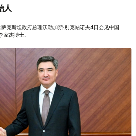
始人
萨克斯坦政府总理沃勒加斯·别克帖诺夫4日会见中国
创始人李家杰博士。