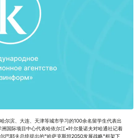
哈尔滨、大连、天津等城市学习的100余名留学生代表出
洋洲国际项目中心代表哈依尔江•叶尔曼诺夫对哈通社记着
巴耶夫总统提出的"哈萨克斯坦2050发展战略"框架下