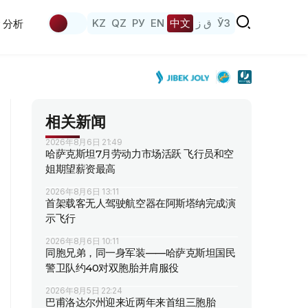
KZ
QZ
РУ
EN
中文
ق ز
ЎЗ
分析
相关新闻
2026年8月6日 21:49
哈萨克斯坦7月劳动力市场活跃 飞行员和空
姐期望薪资最高
2026年8月6日 13:11
首架载客无人驾驶航空器在阿斯塔纳完成演
示飞行
2026年8月6日 10:11
同胞兄弟，同一身军装——哈萨克斯坦国民
警卫队约40对双胞胎并肩服役
2026年8月5日 22:24
巴甫洛达尔州迎来近两年来首组三胞胎