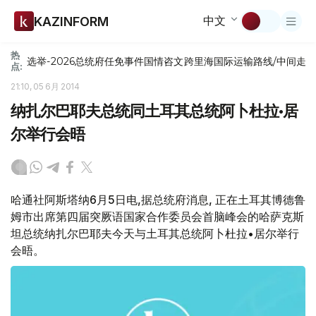
中文
KAZINFORM
热
选举-2026
总统府
任免
事件
国情咨文
跨里海国际运输路线/中间走
点:
21:10, 05 6月 2014
纳扎尔巴耶夫总统同土耳其总统阿卜杜拉•居
尔举行会晤
哈通社阿斯塔纳6月5日电,据总统府消息, 正在土耳其博德鲁
姆市出席第四届突厥语国家合作委员会首脑峰会的哈萨克斯
坦总统纳扎尔巴耶夫今天与土耳其总统阿卜杜拉•居尔举行
会晤。