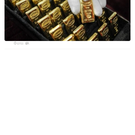
Фото: ӨзА
季度报告显示，哈萨克斯坦国家银行黄金储备增加了15吨。
波兰是2026年第二季度最大的黄金买家。该国在2026年第
二季度增加了51吨黄金储备。
中国购买了33吨黄金，乌兹别克斯坦购买了16吨，哈萨克
斯坦购买了15吨。约旦和捷克共和国的中央银行也分别增加
了6吨黄金储备。
全球各国央行在第二季度共购买了约289吨黄金，比2025年
同期增长了62%。去年同期，黄金购买量约为178吨。
世界黄金协会称，黄金需求的增长受到地缘政治不确定性、