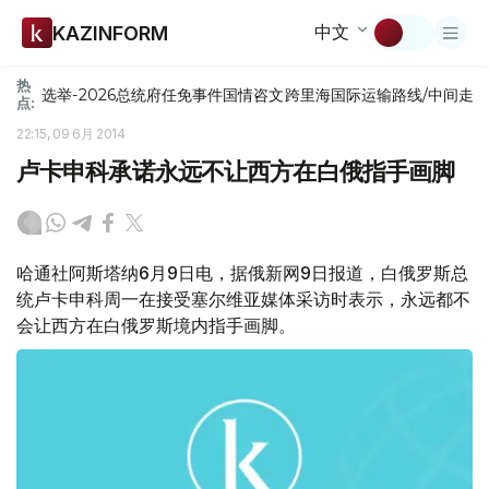
中文
KAZINFORM
热
选举-2026
总统府
任免
事件
国情咨文
跨里海国际运输路线/中间走
点:
22:15, 09 6月 2014
卢卡申科承诺永远不让西方在白俄指手画脚
哈通社阿斯塔纳6月9日电，据俄新网9日报道，白俄罗斯总
统卢卡申科周一在接受塞尔维亚媒体采访时表示，永远都不
会让西方在白俄罗斯境内指手画脚。