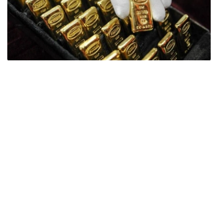
Фото: ӨзА
季度报告显示，哈萨克斯坦国家银行黄金储备增加了15吨。
波兰是2026年第二季度最大的黄金买家。该国在2026年第
二季度增加了51吨黄金储备。
中国购买了33吨黄金，乌兹别克斯坦购买了16吨，哈萨克
斯坦购买了15吨。约旦和捷克共和国的中央银行也分别增加
了6吨黄金储备。
全球各国央行在第二季度共购买了约289吨黄金，比2025年
同期增长了62%。去年同期，黄金购买量约为178吨。
世界黄金协会称，黄金需求的增长受到地缘政治不确定性、