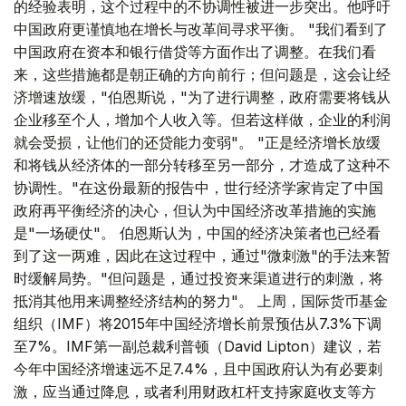
的经验表明，这个过程中的不协调性被进一步突出。他呼吁
中国政府更谨慎地在增长与改革间寻求平衡。 "我们看到了
中国政府在资本和银行借贷等方面作出了调整。在我们看
来，这些措施都是朝正确的方向前行；但问题是，这会让经
济增速放缓，"伯恩斯说，"为了进行调整，政府需要将钱从
企业移至个人，增加个人收入等。但若这样做，企业的利润
就会受损，让他们的还贷能力变弱"。 "正是经济增长放缓
和将钱从经济体的一部分转移至另一部分，才造成了这种不
协调性。"在这份最新的报告中，世行经济学家肯定了中国
政府再平衡经济的决心，但认为中国经济改革措施的实施
是"一场硬仗"。 伯恩斯认为，中国的经济决策者也已经看
到了这一两难，因此在这过程中，通过"微刺激"的手法来暂
时缓解局势。"但问题是，通过投资来渠道进行的刺激，将
抵消其他用来调整经济结构的努力"。 上周，国际货币基金
组织（IMF）将2015年中国经济增长前景预估从7.3%下调
至7%。IMF第一副总裁利普顿（David Lipton）建议，若
今年中国经济增速远不足7.4%，且中国政府认为有必要刺
激，应当通过降息，或者利用财政杠杆支持家庭收支等方