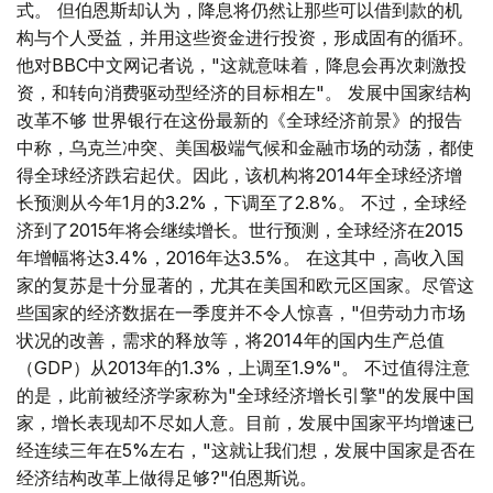
式。 但伯恩斯却认为，降息将仍然让那些可以借到款的机
构与个人受益，并用这些资金进行投资，形成固有的循环。
他对BBC中文网记者说，"这就意味着，降息会再次刺激投
资，和转向消费驱动型经济的目标相左"。 发展中国家结构
改革不够 世界银行在这份最新的《全球经济前景》的报告
中称，乌克兰冲突、美国极端气候和金融市场的动荡，都使
得全球经济跌宕起伏。因此，该机构将2014年全球经济增
长预测从今年1月的3.2%，下调至了2.8%。 不过，全球经
济到了2015年将会继续增长。世行预测，全球经济在2015
年增幅将达3.4%，2016年达3.5%。 在这其中，高收入国
家的复苏是十分显著的，尤其在美国和欧元区国家。尽管这
些国家的经济数据在一季度并不令人惊喜，"但劳动力市场
状况的改善，需求的释放等，将2014年的国内生产总值
（GDP）从2013年的1.3%，上调至1.9%"。 不过值得注意
的是，此前被经济学家称为"全球经济增长引擎"的发展中国
家，增长表现却不尽如人意。目前，发展中国家平均增速已
经连续三年在5%左右，"这就让我们想，发展中国家是否在
经济结构改革上做得足够?"伯恩斯说。