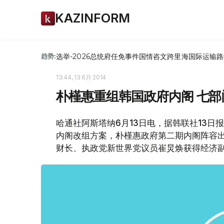
KAZINFORM
选举-2026
总统府
任免
事件
国情咨文
跨里海国际运输路
趋势:
13:44, 13 6月 2014
朴槿惠重组韩国政府内阁 七部
哈通社阿斯塔纳6月13日电，据韩联社13日
内阁改组方案，朴槿惠政府第二期内阁阵容出
财长、执政党新世界党议员崔炅焕获得经济