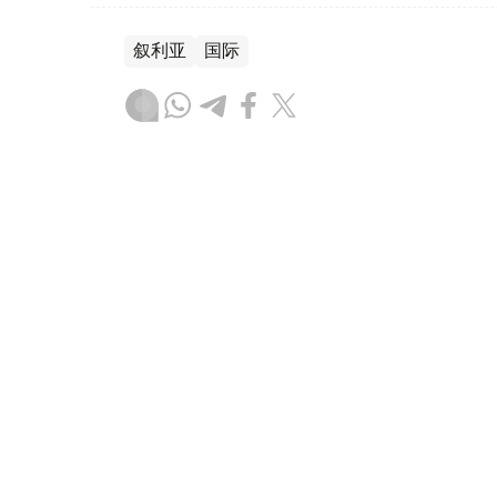
叙利亚
国际
木合塔尔 哈力木拉
编译
17:20, 07 8月 2026
英国政府批准派拉蒙收购华纳
（
哈萨克国际通讯社讯
）英国政府以符合竞
舞（Paramount Skydance）以1100亿美
的交易。