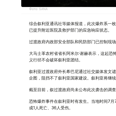
Фото: SANA
综合叙利亚通讯社等媒体报道，此次爆炸系一枚
已提升附近医院及救护部门的应急响应状态。
过渡政府内政部安全部队和民防部门已控制现场
大马士革农村省省长阿米尔·谢赫表示，这起恐
义行径不会破坏叙利亚团结。
叙利亚过渡政府外长希巴尼通过社交媒体发文谴
企图，阻挡不了叙利亚国家建设。叙利亚将继续
截至目前，叙过渡政府尚未公布此次袭击的调查
恐怖爆炸事件在叙利亚时有发生。当地时间7月
成1人死亡、36人受伤。