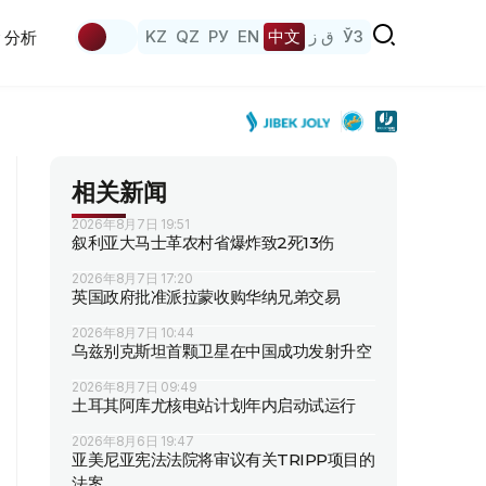
KZ
QZ
РУ
EN
中文
ق ز
ЎЗ
分析
相关新闻
2026年8月7日 19:51
叙利亚大马士革农村省爆炸致2死13伤
2026年8月7日 17:20
英国政府批准派拉蒙收购华纳兄弟交易
2026年8月7日 10:44
乌兹别克斯坦首颗卫星在中国成功发射升空
2026年8月7日 09:49
土耳其阿库尤核电站计划年内启动试运行
2026年8月6日 19:47
亚美尼亚宪法法院将审议有关TRIPP项目的
法案