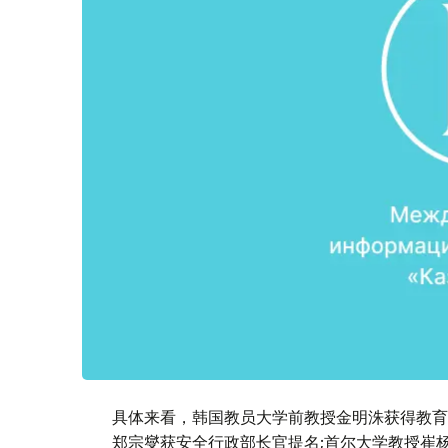
具体来看，韩国教员大学前教授金明洙获得教育
郑宗燮获安全行政部长官提名;首尔大学教授崔杨