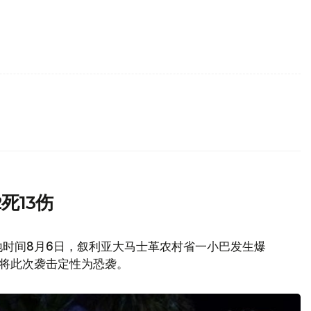
死13伤
地时间8月6日，叙利亚大马士革农村省一小巴发生爆
府将此次袭击定性为恐袭。