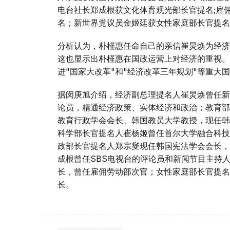
电台社长郑成根获文化体育观光部长官提名;雇
名；新世界党议员金姬廷获女性家庭部长官提名
分析认为，朴槿惠任命自己的亲信崔炅焕为经济
这也显示出朴槿惠在国政运营上对经济的重视。
进"国家大改革"和"经济改革三年规划"等重
据闵庚旭介绍，经济副总理提名人崔炅焕曾任新
论员，精通经济政策、实体经济和政治；教育部
教育行政学会会长、韩国教员大学教授，现任韩
科学部长官提名人崔杨姬曾任首尔大学融合科技
政部长官提名人郑宗燮现任韩国宪法学会会长，
成根曾任SBS电视台的评论员和新闻节目主持
长，曾任雇佣劳动部次官；女性家庭部长官提名
长。