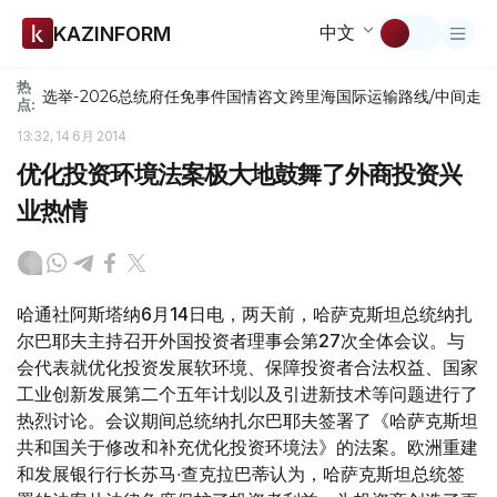
中文
KAZINFORM
热
选举-2026
总统府
任免
事件
国情咨文
跨里海国际运输路线/中间走
点:
13:32, 14 6月 2014
优化投资环境法案极大地鼓舞了外商投资兴
业热情
哈通社阿斯塔纳6月14日电，两天前，哈萨克斯坦总统纳扎
尔巴耶夫主持召开外国投资者理事会第27次全体会议。与
会代表就优化投资发展软环境、保障投资者合法权益、国家
工业创新发展第二个五年计划以及引进新技术等问题进行了
热烈讨论。会议期间总统纳扎尔巴耶夫签署了《哈萨克斯坦
共和国关于修改和补充优化投资环境法》的法案。欧洲重建
和发展银行行长苏马∙查克拉巴蒂认为，哈萨克斯坦总统签