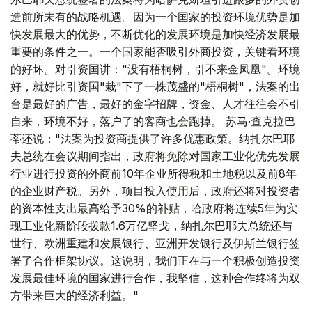
造前所未有的战略机遇。因为一个国家的投资环境优势是加
快发展最大的优势，不断优化的发展环境是加快经济发展最
重要的条件之一。一个国家能否吸引外商投资，关键看环境
的好坏。对引资国讲："没有梧桐树，引不来金凤凰"。环境
好，就好比引资国"栽"下了一株茂盛的"梧桐树"，法案的出
台是最好的广告，最好的金字招牌，资金、人才往往会不引
自来，环境不好，落户了的客商也会跑掉。 苏马∙查克拉巴
蒂还说："法案为投资商提供了许多优惠政策。纳扎尔巴耶
夫总统在会议期间指出，政府将免除对国家工业化优先发展
行业进行投资的外商前10年企业所得税和土地税以及前8年
的企业财产税。另外，项目投入使用后，政府还将对投资者
的资本性支出最高给予30%的补贴，哈政府将连续5年为实
现工业化新阶段拨款1.6万亿坚戈，纳扎尔巴耶夫总统还与
世行、欧洲重建和发展银行、亚洲开发银行及伊斯兰银行签
署了合作框架协议。这说明，我们正在与一个积极创造投资
发展最佳环境的国家进行合作，我坚信，这种合作终将为双
方带来巨大的经济利益。"