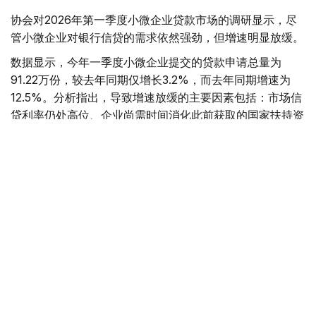
协会对2026年第一季度小微企业贷款市场的调研显示，尽
管小微企业对银行信贷的需求依然强劲，但增速明显放缓。
数据显示，今年一季度小微企业提交的贷款申请总量为
91.22万份，较去年同期仅增长3.2%，而去年同期增速为
12.5%。分析指出，导致增速放缓的主要因素包括：市场信
贷利率仍处高位、企业尚需时间消化此前获取的国家扶持资
金、小微企业正处于对新税收法律的适应期，以及国家扶持
项目条件的变更。在新条件下，对贷款申请人的要求更加严
格，享受优惠融资的行业清单也有所缩减。
企业偿债能力有所改善
尽管需求增长趋缓，但信贷申请者的财务状况有所好转，贷
款申请审批通过率从33%提升至34.4%。
国家银行分析，处于危机状态的小微企业占比已从38.9%下
降至33.9%。银行审批通过率的提高，反映出小微企业整体
偿付能力的增强。随着获批申请数量的增加，信贷投放总额