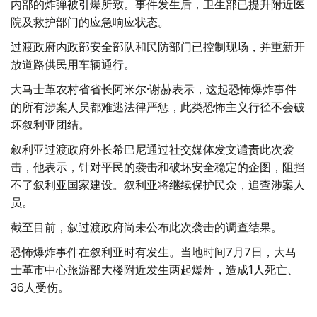
内部的炸弹被引爆所致。事件发生后，卫生部已提升附近医
院及救护部门的应急响应状态。
过渡政府内政部安全部队和民防部门已控制现场，并重新开
放道路供民用车辆通行。
大马士革农村省省长阿米尔·谢赫表示，这起恐怖爆炸事件
的所有涉案人员都难逃法律严惩，此类恐怖主义行径不会破
坏叙利亚团结。
叙利亚过渡政府外长希巴尼通过社交媒体发文谴责此次袭
击，他表示，针对平民的袭击和破坏安全稳定的企图，阻挡
不了叙利亚国家建设。叙利亚将继续保护民众，追查涉案人
员。
截至目前，叙过渡政府尚未公布此次袭击的调查结果。
恐怖爆炸事件在叙利亚时有发生。当地时间7月7日，大马
士革市中心旅游部大楼附近发生两起爆炸，造成1人死亡、
36人受伤。