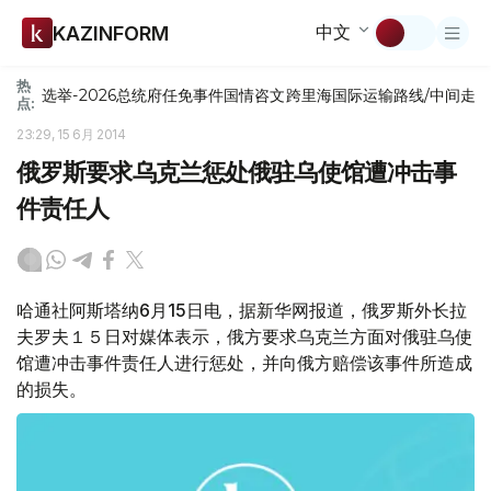
中文
KAZINFORM
热
选举-2026
总统府
任免
事件
国情咨文
跨里海国际运输路线/中间走
点:
23:29, 15 6月 2014
俄罗斯要求乌克兰惩处俄驻乌使馆遭冲击事
件责任人
哈通社阿斯塔纳6月15日电，据新华网报道，俄罗斯外长拉
夫罗夫１５日对媒体表示，俄方要求乌克兰方面对俄驻乌使
馆遭冲击事件责任人进行惩处，并向俄方赔偿该事件所造成
的损失。