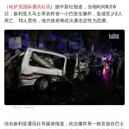
（
哈萨克国际通讯社讯
）据中新社报道，当地时间8月6
日，叙利亚大马士革农村省一小巴发生爆炸，造成至少2人
死亡、13人受伤，地方政府将此次袭击定性为恐袭。
Фото: SANA
综合叙利亚通讯社等媒体报道，此次爆炸系一枚安放在巴士