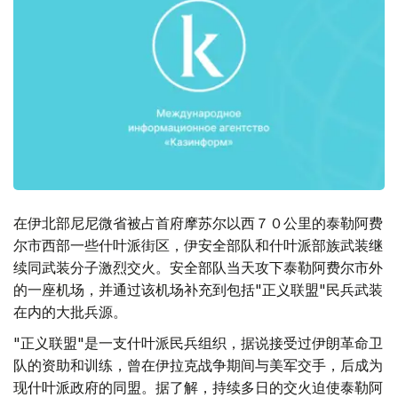
在伊北部尼尼微省被占首府摩苏尔以西７０公里的泰勒阿费
尔市西部一些什叶派街区，伊安全部队和什叶派部族武装继
续同武装分子激烈交火。安全部队当天攻下泰勒阿费尔市外
的一座机场，并通过该机场补充到包括"正义联盟"民兵武装
在内的大批兵源。
"正义联盟"是一支什叶派民兵组织，据说接受过伊朗革命卫
队的资助和训练，曾在伊拉克战争期间与美军交手，后成为
现什叶派政府的同盟。据了解，持续多日的交火迫使泰勒阿