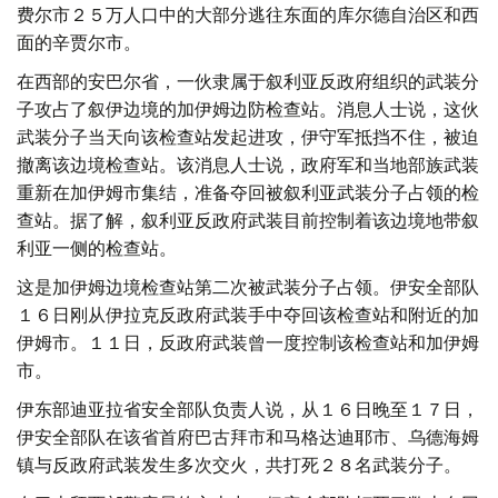
费尔市２５万人口中的大部分逃往东面的库尔德自治区和西
面的辛贾尔市。
在西部的安巴尔省，一伙隶属于叙利亚反政府组织的武装分
子攻占了叙伊边境的加伊姆边防检查站。消息人士说，这伙
武装分子当天向该检查站发起进攻，伊守军抵挡不住，被迫
撤离该边境检查站。该消息人士说，政府军和当地部族武装
重新在加伊姆市集结，准备夺回被叙利亚武装分子占领的检
查站。据了解，叙利亚反政府武装目前控制着该边境地带叙
利亚一侧的检查站。
这是加伊姆边境检查站第二次被武装分子占领。伊安全部队
１６日刚从伊拉克反政府武装手中夺回该检查站和附近的加
伊姆市。１１日，反政府武装曾一度控制该检查站和加伊姆
市。
伊东部迪亚拉省安全部队负责人说，从１６日晚至１７日，
伊安全部队在该省首府巴古拜市和马格达迪耶市、乌德海姆
镇与反政府武装发生多次交火，共打死２８名武装分子。