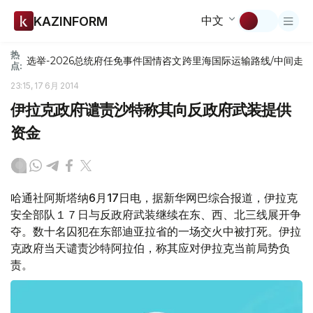
中文
KAZINFORM
热
选举-2026
总统府
任免
事件
国情咨文
跨里海国际运输路线/中间走
点:
23:15, 17 6月 2014
伊拉克政府谴责沙特称其向反政府武装提供
资金
哈通社阿斯塔纳6月17日电，据新华网巴综合报道，伊拉克
安全部队１７日与反政府武装继续在东、西、北三线展开争
夺。数十名囚犯在东部迪亚拉省的一场交火中被打死。伊拉
克政府当天谴责沙特阿拉伯，称其应对伊拉克当前局势负
责。