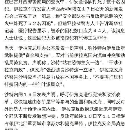
在巴古拜西郊警察局的交火中，伊安全部队打死了数十名囚
犯。伊拉克军方发言人卡西姆•阿塔在１７日召开的新闻发
布会上宣布了这一消息，称"安全部队在与反政府武装的交
火中炸死了５２名囚犯"。但迪亚拉省警方人士告诉新华社
记者，医疗报告显示，被杀的囚犯数目应为４４人。该消息
人士还说，这些囚犯大多被指控犯有恐怖主义罪行。
当天，伊拉克总理办公室发表一份声明，称沙特向伊反政府
武装提供"资金和支持"，应对当前伊拉克国内流血冲突和动
乱局势负责。声明称，沙特"站在恐怖主义一边"、"干涉伊
拉克内政"，伊政府"强烈谴责沙特这一立场"。伊拉克政府
还警告沙特应当把注意力放在本国事务上，"不要再打压和
排挤国内的一些什叶派民众"。
沙特内阁１６日发表声明，呼吁伊拉克进行宪法和政治改
革，尽快组建由各阶层平等参与的全国和解政府，同时反对
外部势力干预伊拉克内政。 伊拉克反政府武装近来与伊安
全部队不断爆发激烈冲突，反政府武装１０日至１１日相继
占领伊北部重要城市摩苏尔和提克里特，伊拉克安全局势急