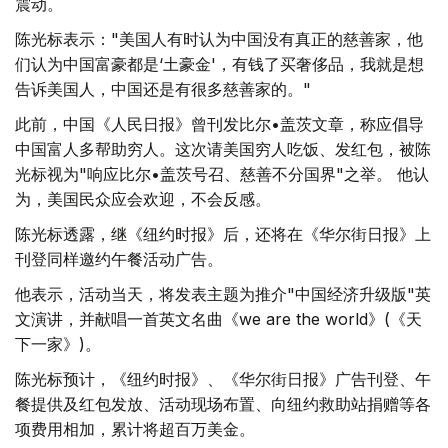
震动。
陈光标表示："美国人有时认为中国没有真正的慈善家，他
们认为中国富豪都是‘土豪金'，有钱了买奢侈品，我就是想
告诉美国人，中国还是有很多慈善家的。"
此前，中国《人民日报》曾刊发比尔•盖茨文章，称应倡导
中国富人多帮助穷人。这次请美国穷人吃饭、发红包，被陈
光标视为"响应比尔•盖茨号召、慈善不分国界"之举。 他认
为，美国民众应会欢迎，不会反感。
陈光标透露，继《纽约时报》后，还将在《华尔街日报》上
刊登同样邀约午餐活动广告。
他表示，活动当天，将发表主题为推介"中国经济升级版"英
文演讲，并献唱一首英文名曲《we are the world》(《天
下一家》)。
陈光标预计，《纽约时报》、《华尔街日报》广告刊登、午
餐提供及红包发放、活动现场布置、向纽约救助站捐赠等各
项费用相加，累计将超百万美金。