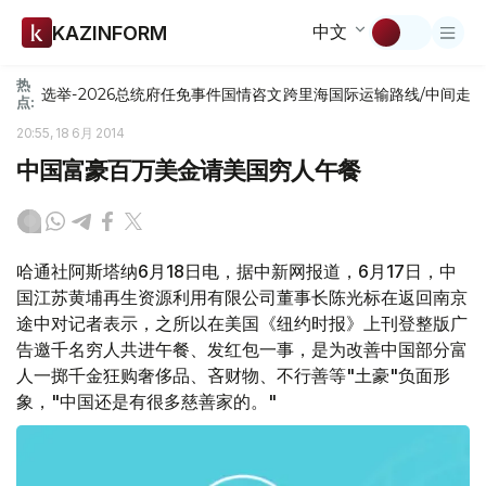
中文
KAZINFORM
热
选举-2026
总统府
任免
事件
国情咨文
跨里海国际运输路线/中间走
点:
20:55, 18 6月 2014
中国富豪百万美金请美国穷人午餐
哈通社阿斯塔纳6月18日电，据中新网报道，6月17日，中
国江苏黄埔再生资源利用有限公司董事长陈光标在返回南京
途中对记者表示，之所以在美国《纽约时报》上刊登整版广
告邀千名穷人共进午餐、发红包一事，是为改善中国部分富
人一掷千金狂购奢侈品、吝财物、不行善等"土豪"负面形
象，"中国还是有很多慈善家的。"