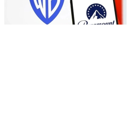
Фото: Аnadolu
根据路透社报道，英国政府表示，在派拉蒙强化了对节目编
排和新闻供给的保证后，政府将不对该交易进行干预。
此前，尽管该交易已获美国和中国等多地监管机构的批准，
但英国政府曾在6月份表示，倾向于对该交易进行干预，并
可能对其发起公共利益调查。
政府指出，派拉蒙天舞首席执行官埃里森（David Ellison）
所提供的保证，已解决英国文化、媒体和体育大臣南迪
（Lisa Nandy）的担忧，这些保证将转化为具有法律约束
力的承诺。