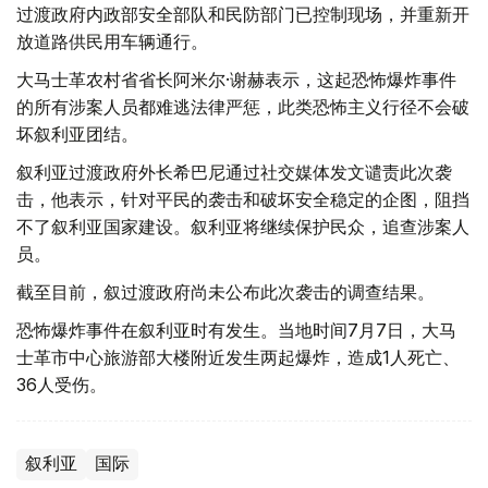
过渡政府内政部安全部队和民防部门已控制现场，并重新开
放道路供民用车辆通行。
大马士革农村省省长阿米尔·谢赫表示，这起恐怖爆炸事件
的所有涉案人员都难逃法律严惩，此类恐怖主义行径不会破
坏叙利亚团结。
叙利亚过渡政府外长希巴尼通过社交媒体发文谴责此次袭
击，他表示，针对平民的袭击和破坏安全稳定的企图，阻挡
不了叙利亚国家建设。叙利亚将继续保护民众，追查涉案人
员。
截至目前，叙过渡政府尚未公布此次袭击的调查结果。
恐怖爆炸事件在叙利亚时有发生。当地时间7月7日，大马
士革市中心旅游部大楼附近发生两起爆炸，造成1人死亡、
36人受伤。
叙利亚
国际