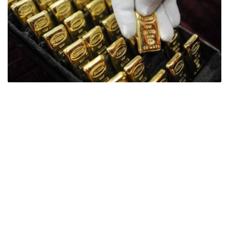
Фото: ӨзА
季度报告显示，哈萨克斯坦国家银行黄金储备增加了15吨。
波兰是2026年第二季度最大的黄金买家。该国在2026年第
二季度增加了51吨黄金储备。
中国购买了33吨黄金，乌兹别克斯坦购买了16吨，哈萨克
斯坦购买了15吨。约旦和捷克共和国的中央银行也分别增加
了6吨黄金储备。
全球各国央行在第二季度共购买了约289吨黄金，比2025年
同期增长了62%。去年同期，黄金购买量约为178吨。