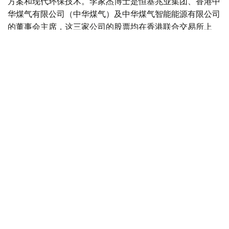
方案和现代环保技术。李家杰博士是恒基兆业集团、香港中
华煤气有限公司（中华煤气）及中华煤气智能能源有限公司
的董事会主席，这三家公司的股票均在香港联合交易所上
市。
哈萨克斯坦与中国
中国
哈萨克斯坦
交通
投资
木合塔尔 哈力木拉
编译
16:17, 04 8月 2026
哈萨克斯坦副外长会见中国驻哈大使
（
哈萨克国际通讯社讯
）据外交部消息，哈萨克斯坦外交部
副部长阿尔曼·伊萨哈利耶夫4日会见中国驻哈萨克斯坦共和