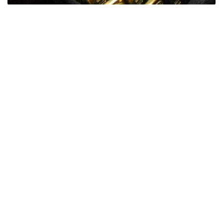
Фото: ӨзА
季度报告显示，哈萨克斯坦国家银行黄金储备增加了15吨。
波兰是2026年第二季度最大的黄金买家。该国在2026年第
二季度增加了51吨黄金储备。
中国购买了33吨黄金，乌兹别克斯坦购买了16吨，哈萨克
斯坦购买了15吨。约旦和捷克共和国的中央银行也分别增加
了6吨黄金储备。
全球各国央行在第二季度共购买了约289吨黄金，比2025年
同期增长了62%。去年同期，黄金购买量约为178吨。
世界黄金协会称，黄金需求的增长受到地缘政治不确定性、
本季度贵金属价格下跌，以及各国寻求国际储备多元化等因
素的影响。
根据该协会进行的一项调查，89%的央行行长预计未来一
年全球黄金储备量将会增加。45%的受访者表示，他们的