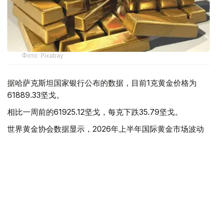
Фото: Pixabay
据哈萨克斯坦国家银行公布的数据，目前1克黄金价格为
61889.33坚戈。
相比一周前的61925.12坚戈，每克下跌35.79坚戈。
世界黄金协会数据显示，2026年上半年国际黄金市场波动
明显。今年1月，国际金价曾12次刷新历史纪录，最高升至
每金衡盎司5405美元；但到6月，金价一度回落至每金衡盎
司4002美元。
世界黄金协会表示，下半年黄金价格走势将主要受到地缘政
治局势、利率变化以及投资者市场情绪等因素影响。
在当前市场环境保持不变的情况下，预计到今年年底，国际