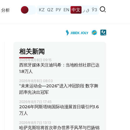
KZ
QZ
РУ
EN
中文
ق ز
ЎЗ
分析
相关新闻
2026年8月8日 09:15
西班牙媒体关注迪玛希：当地粉丝社群已达
1.8万人
2026年8月8日 08:03
“未来运动会—2026”进入冲冠阶段 数字舞
蹈率先决出冠军
2026年8月7日 17:45
2026年阿斯塔纳国际动漫展首日吸引约1.6
万人
2026年8月7日 13:13
哈萨克斯坦将首次举办世界手风琴与巴扬锦