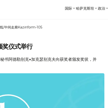
国际
哈萨克斯坦
政治
线/中间走廊
Kazinform-105
颁奖仪式举行
务秘书阿德勒别克•加克瑟别克夫向获奖者颁发奖状，并