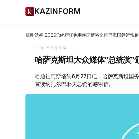
KAZINFORM
选举-2026
总统府
任免
事件
国情咨文
跨里海国际运输路
趋势:
13:00, 27 6月 2014
哈萨克斯坦大众媒体“总统奖”
哈通社阿斯塔纳6月27日电，哈萨克斯坦国
宣读纳扎尔巴耶夫总统的感谢信。