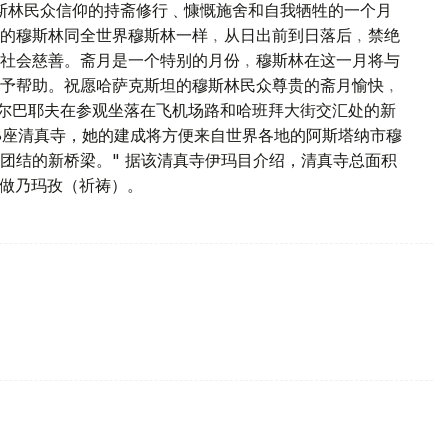
斯林民众信仰的持斋修行﹑慷慨施舍和自我牺牲的一个月
的穆斯林同全世界穆斯林一样﹐从日出前到日落后﹐禁绝
社会慈善。斋月是一个特别的月份﹐穆斯林在这一月将与
予帮助。祝愿哈萨克斯坦的穆斯林民众尊贵的斋月愉快﹐
扎尔巴耶夫在参观坐落在飞机场路和哈班拜大街交汇处的新
8座清真寺，她的建成将方便来自世界各地的阿斯塔纳市穆
团结的新桥梁。" 据该清真寺伊玛目介绍，清真寺总面积
0人做乃玛孜（祈祷）。