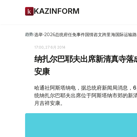
KAZINFORM
选举-2026
总统府
任免
事件
国情咨文
跨里海国际运输路
趋势:
17:00, 27 6月 2014
纳扎尔巴耶夫出席新清真寺落
安康
哈通社阿斯塔纳电，据总统府新闻局消息，6
统纳扎尔巴耶夫出席位于阿斯塔纳市郊的新
月吉祥安康。