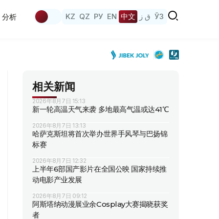
KZ
QZ
РУ
EN
中文
ق ز
ЎЗ
分析
相关新闻
2026年8月7日 15:13
新一轮高温天气来袭 多地最高气温或达41℃
2026年8月7日 13:13
哈萨克斯坦将首次举办世界手风琴与巴扬锦
标赛
2026年8月7日 12:32
上半年6部国产影片在全国公映 国家持续推
动电影产业发展
2026年8月7日 09:12
阿斯塔纳动漫展业余Cosplay大赛揭晓获奖
者