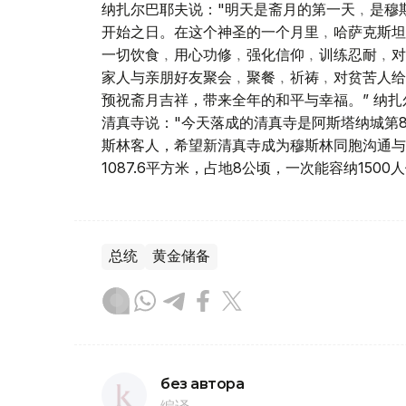
纳扎尔巴耶夫说："明天是斋月的第一天﹐是穆
开始之日。在这个神圣的一个月里﹐哈萨克斯坦
一切饮食﹐用心功修﹐强化信仰﹐训练忍耐﹐对
家人与亲朋好友聚会﹐聚餐﹐祈祷﹐对贫苦人给
预祝斋月吉祥，带来全年的和平与幸福。” 纳
清真寺说："今天落成的清真寺是阿斯塔纳城第
斯林客人，希望新清真寺成为穆斯林同胞沟通与
1087.6平方米，占地8公顷，一次能容纳150
总统
黄金储备
без автора