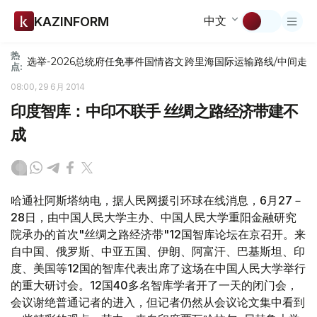
中文
KAZINFORM
热
选举-2026
总统府
任免
事件
国情咨文
跨里海国际运输路线/中间走
点:
08:00, 29 6月 2014
印度智库：中印不联手 丝绸之路经济带建不
成
哈通社阿斯塔纳电，据人民网援引环球在线消息，6月27－
28日，由中国人民大学主办、中国人民大学重阳金融研究
院承办的首次"丝绸之路经济带"12国智库论坛在京召开。来
自中国、俄罗斯、中亚五国、伊朗、阿富汗、巴基斯坦、印
度、美国等12国的智库代表出席了这场在中国人民大学举行
的重大研讨会。12国40多名智库学者开了一天的闭门会，
会议谢绝普通记者的进入，但记者仍然从会议论文集中看到