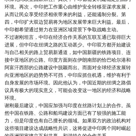
环境。再次，中印把工作重心由维护安全转移至谋求发展，
从而让民众享受经济相依带来的利益，还能遏制分裂。第
四，中印扩大双边贸易将为地区发展带来巨大利益。最后，
中印都希望通过努力在亚洲区域背景下争取战略主动。
不过谢刚坦言，中印在经济合作关系的互联互通已取得巨大
进展，但中印在丝绸之路的互动甚少。中印双方都开始建设
与自己相关的路上贸易新通道，如中国新疆的铁路项目、连
接中亚地区的公路。印度方面则在伊朗南部的恰巴哈尔港和
阿富汗西部的公路建设中脱颖而出。而面对全球经济发展转
向亚洲地区的趋势势不可挡，中印应抓住机遇，维护有利于
自身发展的市场环境。因此他认为，中国近期的丝绸之路倡
议具有极大的现实意义，可能会改变这一地区的经济和战略
环境。
谢刚最后建议，中国应加强与印度在丝路计划上的合作。虽
然中国在铁路、公路和船坞建设方面已有了较强的施工能
力，但是印度也有自己擅长的领域。如果双方的政治机构对
这些项目建设达成战略性共识，这将促进中印两个同时崛起
的亚洲国家建立互利共赢、和谐持久的合作关系。