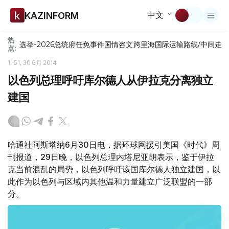
中文
KAZINFORM
热
选举-2026
总统府
任免
事件
国情咨文
跨里海国际运输路线/中间走
点:
11:51, 30 6月 2014
以色列总理呼吁库尔德人从伊拉克分离独立
建国
哈通社阿斯塔纳6月30日电，据环球网援引美国《时代》周
刊报道，29日晚，以色列总理内塔尼亚胡表示，鉴于伊拉
克当前混乱的局势，以色列呼吁该国库尔德人独立建国，以
此作为以色列与区域内其他温和力量建立广泛联盟的一部
分。