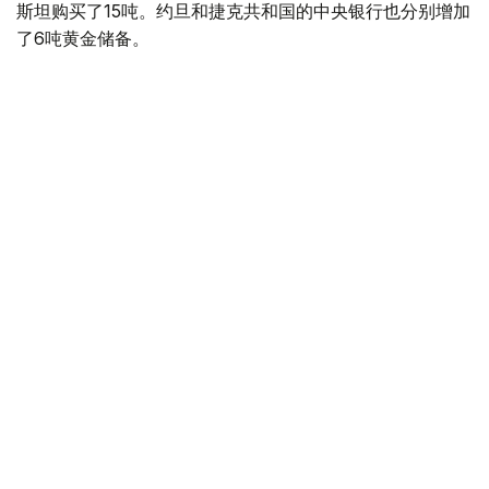
斯坦购买了15吨。约旦和捷克共和国的中央银行也分别增加
了6吨黄金储备。
全球各国央行在第二季度共购买了约289吨黄金，比2025年
同期增长了62%。去年同期，黄金购买量约为178吨。
世界黄金协会称，黄金需求的增长受到地缘政治不确定性、
本季度贵金属价格下跌，以及各国寻求国际储备多元化等因
素的影响。
根据该协会进行的一项调查，89%的央行行长预计未来一
年全球黄金储备量将会增加。45%的受访者表示，他们的
国家计划增加黄金储备。
黄金储备
哈萨克斯坦
经济
央行
金融
木合塔尔 哈力木拉
编译