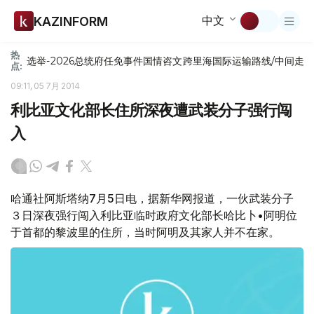
中文
KAZINFORM
热
选举-2026
总统府
任免
事件
国情咨文
跨里海国际运输路线/中间走
点:
09:11, 05 7月 2014
利比亚文化部长住所深夜遭武装分子强行闯
入
哈通社阿斯塔纳7月5日电，据新华网报道，一伙武装分子
３日深夜强行闯入利比亚临时政府文化部长哈比卜•阿明位
于首都的黎波里的住所，当时阿明及其家人并不在家。