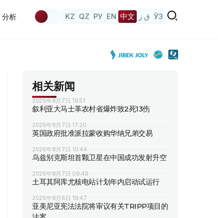
KZ
QZ
РУ
EN
中文
ق ز
ЎЗ
分析
相关新闻
2026年8月7日 19:51
叙利亚大马士革农村省爆炸致2死13伤
2026年8月7日 17:20
英国政府批准派拉蒙收购华纳兄弟交易
2026年8月7日 10:44
乌兹别克斯坦首颗卫星在中国成功发射升空
2026年8月7日 09:49
土耳其阿库尤核电站计划年内启动试运行
2026年8月6日 19:47
亚美尼亚宪法法院将审议有关TRIPP项目的
法案