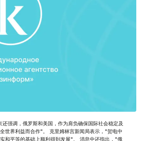
京还强调，俄罗斯和美国，作为肩负确保国际社会稳定及
全世界利益而合作"。 克里姆林宫新闻局表示，"贺电中
实和平等的基础上顺利得到发展"。 消息中还指出，"俄