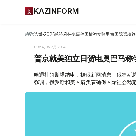
KAZINFORM
选举-2026
总统府
任免
事件
国情咨文
跨里海国际运输路
趋势:
09:54, 05 7月 2014
普京就美独立日贺电奥巴马称
哈通社阿斯塔纳电，据俄新网消息，俄罗斯
强调，俄罗斯和美国肩负着确保国际社会稳