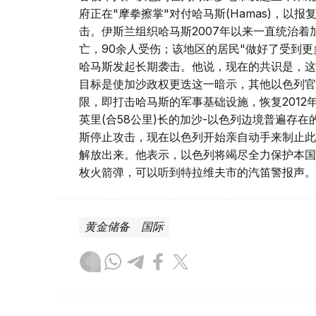
府正在"摩拳擦掌"对付哈马斯(Hamas)，以
击。伊斯兰组织哈马斯2007年以来一直统治着
亡，90余人受伤；该地区的居民"做好了受到更
哈马斯发起长期袭击。他说，现在的共识是，这
目标是使加沙政权更迭这一暗示，其他以色列官
限，即打击哈马斯的军事基础设施，恢复2012
英里(合58公里)长的加沙-以色列边境普遍存
斯停止攻击，现在以色列开始亲自动手来制止此
解放出来。他表示，以色列将竭尽全力保护本国人
枚火箭弹，可以听到特拉维夫市的汽笛警报声。特
黄金储备
国际