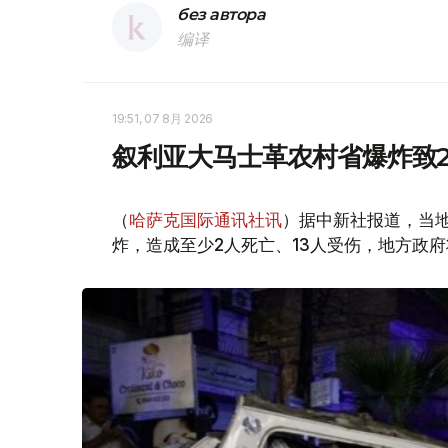
без автора
编译
19:51, 07 8月 2026
叙利亚大马士革农村省爆炸致2
（
哈萨克国际通讯社讯
）据中新社报道，当
炸，造成至少2人死亡、13人受伤，地方政