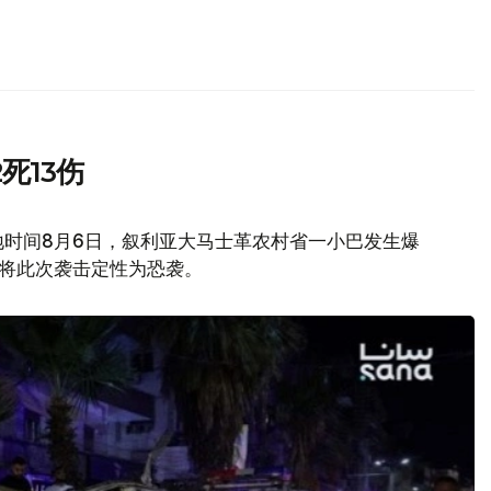
死13伤
地时间8月6日，叙利亚大马士革农村省一小巴发生爆
府将此次袭击定性为恐袭。