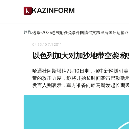
KAZINFORM
选举-2026
总统府
任免
事件
国情咨文
跨里海国际运输路
趋势:
04:26, 10 7月 2014
以色列加大对加沙地带空袭 
哈通社阿斯塔纳7月10日电，据中新网援引
带的攻击力度，称将开始长时间袭击巴勒斯
发言人则表示，军方准备向哈马斯发起长期袭