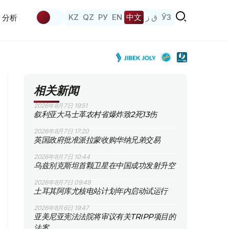
KZ
QZ
РУ
EN
中文
ق ز
ЎЗ
分析
相关新闻
2026年8月7日 19:51
叙利亚大马士革农村省爆炸致2死13伤
2026年8月7日 17:20
英国政府批准派拉蒙收购华纳兄弟交易
2026年8月7日 10:44
乌兹别克斯坦首颗卫星在中国成功发射升空
2026年8月7日 09:49
土耳其阿库尤核电站计划年内启动试运行
2026年8月6日 19:47
亚美尼亚宪法法院将审议有关TRIPP项目的
法案