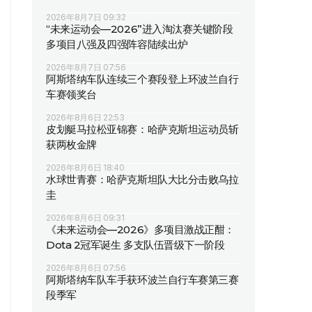
2026年8月7日 09:32
“未来运动会—2026”进入淘汰赛关键阶段
多项目八强及四强阵容陆续出炉
2026年8月7日 07:56
阿斯塔纳车队连续三个赛段登上环波兰自行
车赛领奖台
2026年8月6日 22:53
皮划艇马拉松亚锦赛：哈萨克斯坦运动员斩
获两枚金牌
2026年8月6日 18:40
水球世青赛：哈萨克斯坦队大比分击败乌拉
圭
2026年8月6日 09:31
《未来运动会—2026》多项目激战正酣：
Dota 2冠军诞生 多支队伍晋级下一阶段
2026年8月6日 07:56
阿斯塔纳车队车手获环波兰自行车赛第三赛
段季军