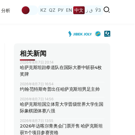
KZ
QZ
РУ
EN
中文
ق ز
ЎЗ
分析
相关新闻
2026年8月7日 20:14
哈萨克斯坦跆拳道队在国际大赛中斩获4枚
奖牌
2026年8月7日 16:54
约翰·范特斯奇普出任哈萨克斯坦男足主帅
2026年8月7日 14:56
哈萨克斯坦国立体育大学晋级世界大学生国
际象棋团体赛八强
2026年8月7日 13:55
2026年达喀尔青奥会门票开售 哈萨克斯坦
获11个项目参赛资格