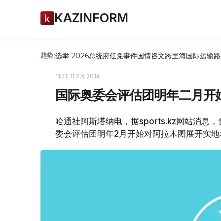
KAZINFORM
选举-2026
总统府
任免
事件
国情咨文
跨里海国际运输路
趋势:
11:21, 11 7月 2014
国际奥委会评估团明年二月开
哈通社阿斯塔纳电，据sports.kz网站消
委会评估团明年2月开始对阿拉木图展开实地