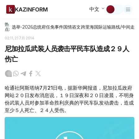
中文
KAZINFORM
热
选举-2026
总统府
任免
事件
国情咨文
跨里海国际运输路线/中间走
点:
02:11, 21 7月 2014
尼加拉瓜武装人员袭击平民车队造成２９人
伤亡
哈通社阿斯塔纳7月21日电，据新华网报道，尼加拉瓜政府
网站２０日发布消息说，１９日深夜和２０日凌晨，不明身
份武装人员对参加革命胜利庆典的平民车队发动袭击，造成
至少５人死亡、２４人受伤。