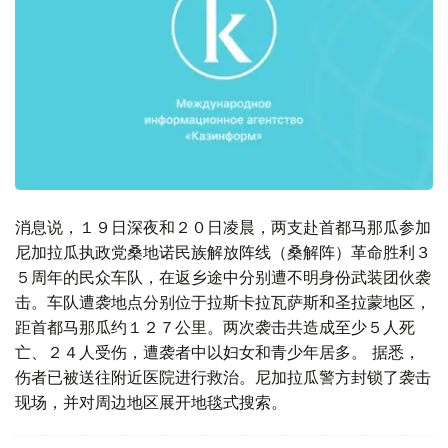
消息说，１９日深夜和２０日凌晨，两支赴首都马那瓜参加
尼加拉瓜执政党桑地诺民族解放阵线（桑解阵）革命胜利３
５周年的民众车队，在返乡途中分别遭不明身份武装团伙袭
击。车队遭袭地点分别位于拉斯卡拉瓦萨斯和圣拉蒙地区，
距首都马那瓜约１２７公里。两次袭击共造成至少５人死
亡、２４人受伤，遭袭者中以妇女和青少年居多。 据悉，
伤者已被送往附近医院进行救治。尼加拉瓜警方封锁了袭击
现场，并对周边地区展开地毯式搜索。