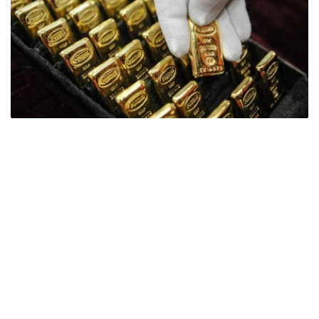
Фото: ӨзА
季度报告显示，哈萨克斯坦国家银行黄金储备增加了15吨。
波兰是2026年第二季度最大的黄金买家。该国在2026年第
二季度增加了51吨黄金储备。
中国购买了33吨黄金，乌兹别克斯坦购买了16吨，哈萨克
斯坦购买了15吨。约旦和捷克共和国的中央银行也分别增加
了6吨黄金储备。
全球各国央行在第二季度共购买了约289吨黄金，比2025年
同期增长了62%。去年同期，黄金购买量约为178吨。