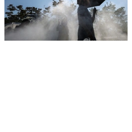
Фото: Yonhap
据韩国疾病管理厅（疾管厅）6日通报，前一日共有208人
因中暑、热衰竭等高温疾病前往急诊就诊，其中1人死亡。
高温疾病患者已连续三天超过200人，高温相关死亡病例也
已连续五天出现。
由此，自疾管厅于5月15日启动高温疾病监测预警体系以
来，截至前一日，全国累计报告高温疾病患者达2665人，
死亡病例增至23例。
今年来报告的高温疾病患者总人数低于去年同期（3330