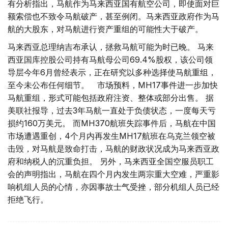
有分析指出，马航作为马来西亚国有航空公司，即使面对巨
额索偿也不致令马航破产，甚至例闭。马来西亚政府作为马
航的大股东，对马航进行资产重组的可能性大于破产。
马来西亚总理纳吉布承认，拯救马航可能为时已晚。 马来
西亚国库控股公司持有马航母公司69.4%股权，该公司领
导层今年6月曾经表示，正在研究以多种选择使马航重组，
至今未公布任何细节。 市场预料，MH17事件进一步加快
马航重组，形式可能包括政府注资、整体或部分出售。 据
美联社报导，过去3年马航一直处于负债状态，一度每天亏
损约160万美元。 而MH370航班失踪事件后，马航在中国
市场遭遇重创，4个月内再发生MH17航班在乌克兰领空被
击毁，对马航是致命打击，马航的财政状况成为马来西亚政
府和纳税人的沉重负担。 另外，马来西亚全国空服员职工
会的声明指出，马航在四个月内发生两宗重大空难，严重影
响机组人员的心情，亦因事故士气受挫，部分机组人员已经
拒绝飞行。