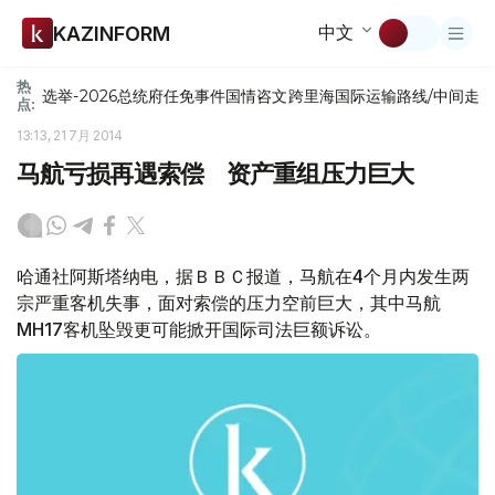
中文
KAZINFORM
热
选举-2026
总统府
任免
事件
国情咨文
跨里海国际运输路线/中间走
点:
13:13, 21 7月 2014
马航亏损再遇索偿 资产重组压力巨大
哈通社阿斯塔纳电，据ＢＢＣ报道，马航在4个月内发生两
宗严重客机失事，面对索偿的压力空前巨大，其中马航
MH17客机坠毁更可能掀开国际司法巨额诉讼。