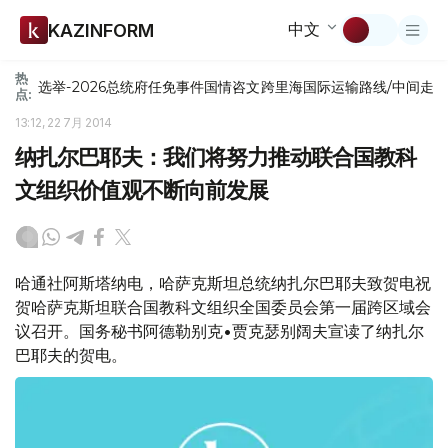
中文
KAZINFORM
热
选举-2026
总统府
任免
事件
国情咨文
跨里海国际运输路线/中间走
点:
13:12, 22 7月 2014
纳扎尔巴耶夫：我们将努力推动联合国教科
文组织价值观不断向前发展
哈通社阿斯塔纳电，哈萨克斯坦总统纳扎尔巴耶夫致贺电祝
贺哈萨克斯坦联合国教科文组织全国委员会第一届跨区域会
议召开。国务秘书阿德勒别克•贾克瑟别阔夫宣读了纳扎尔
巴耶夫的贺电。