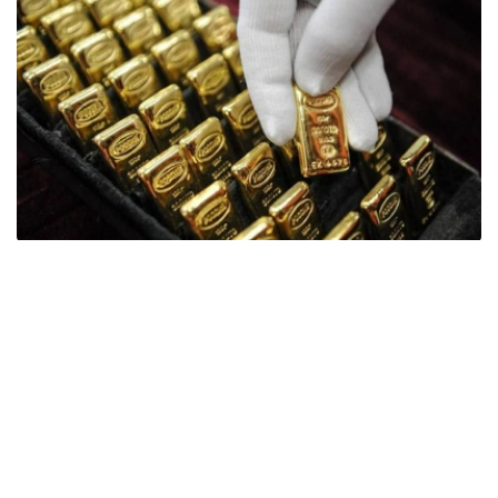
Фото: ӨзА
季度报告显示，哈萨克斯坦国家银行黄金储备增加了15吨。
波兰是2026年第二季度最大的黄金买家。该国在2026年第
二季度增加了51吨黄金储备。
中国购买了33吨黄金，乌兹别克斯坦购买了16吨，哈萨克
斯坦购买了15吨。约旦和捷克共和国的中央银行也分别增加
了6吨黄金储备。